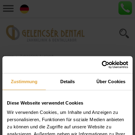
Home
›
Zahnklinik Ausland
Artikel zum Thema
Zustimmung
Details
Über Cookies
"Zahnklinik Ausland"
Diese Webseite verwendet Cookies
Zahnbehandlungen im Ausland: Das
sollten Sie darüber wissen
Wir verwenden Cookies, um Inhalte und Anzeigen zu
personalisieren, Funktionen für soziale Medien anbieten
Zahn OP Ausland – Welche Pros und Kontras gibt es? Auf
zu können und die Zugriffe auf unsere Website zu
was muss man bei der Behandlung im Ausland achten? Hier
analysieren. Außerdem geben wir Informationen zu Ihrer