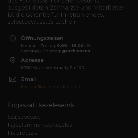
das Fachwissen unserer bestens
ausgebildeten Zahnärzte und Mitarbeiter
ist die Garantie für Ihr strahlendes,
selbstbewusstes Lächeln.
Öffnungszeiten
Montag – Freitag:
9.00 - 16:00
Uhr
Samstag – Sonntag:
geschlossen
Adresse
8380 Hévíz, Vörösmarty Str. 100.
Email
kontakt@gelencserdental.hu
Fogászati kezeléseink
Szájsebészet
Fájdalommentes kezelés
Fix protézis