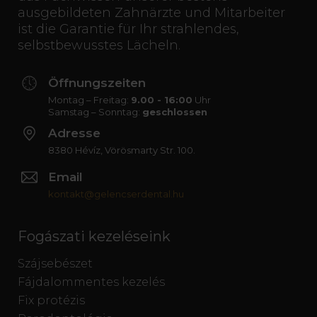
ausgebildeten Zahnärzte und Mitarbeiter
ist die Garantie für Ihr strahlendes,
selbstbewusstes Lächeln.
Öffnungszeiten
Montag – Freitag:
9.00 - 16:00
Uhr
Samstag – Sonntag:
geschlossen
Adresse
8380 Hévíz, Vörösmarty Str. 100.
Email
kontakt@gelencserdental.hu
Fogászati kezeléseink
Szájsebészet
Fájdalommentes kezelés
Fix protézis