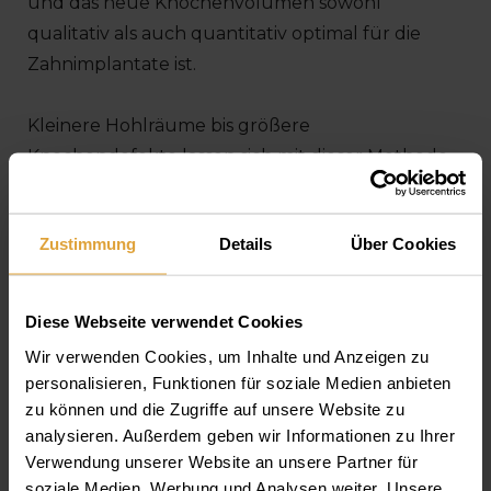
und das neue Knochenvolumen sowohl
qualitativ als auch quantitativ optimal für die
Zahnimplantate ist.
Kleinere Hohlräume bis größere
Knochendefekte lassen sich mit dieser Methode
erfolgreich und komplikationslos behandeln.
Dabei dient entweder das innovative
Zustimmung
Details
Über Cookies
Humanknochengranulat
BoneAlbumin
als
Knochenersatzmittel oder Eigenknochen wird
aus dem Mundraum entnommen – die optimale
Diese Webseite verwendet Cookies
Knochenregeneration wird mit Eigenblut
Wir verwenden Cookies, um Inhalte und Anzeigen zu
gefördert.
personalisieren, Funktionen für soziale Medien anbieten
zu können und die Zugriffe auf unsere Website zu
analysieren. Außerdem geben wir Informationen zu Ihrer
Verwendung unserer Website an unsere Partner für
soziale Medien, Werbung und Analysen weiter. Unsere