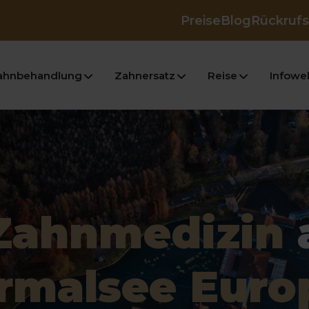
Preise
Blog
Rückrufs
ahnbehandlung
Zahnersatz
Reise
Infowel
Zahnmedizin
rmalsee Euro