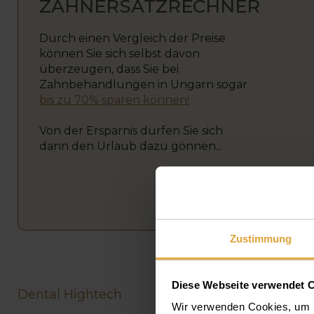
ZAHNERSATZRECHNER
Durch einen Vergleich der Preise
können Sie sich selbst davon
überzeugen, dass Sie bei
Zahnbehandlungen in Ungarn sogar
bis zu 70% sparen können!
Von der Ersparnis dürfen Sie sich
dann den Urlaub dazu gönnen...
Zustimmung
Diese Webseite verwendet 
Dental Hightech
Wir verwenden Cookies, um I