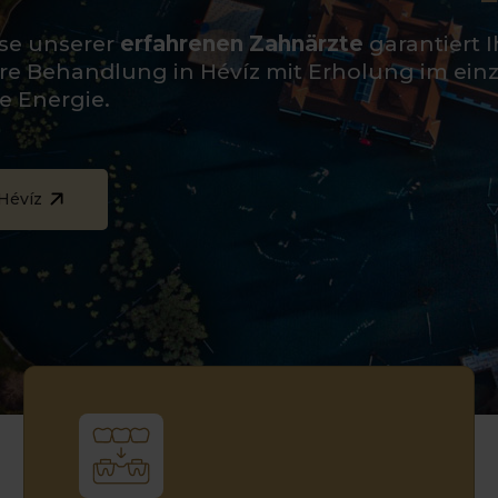
ise unserer
erfahrenen Zahnärzte
garantiert I
hre Behandlung in Hévíz mit Erholung im ein
e Energie.
Hévíz