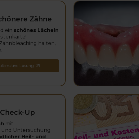
chönere Zähne
d ein
schönes Lächeln
sitenkarte!
Zahnbleaching halten,
.
ultimative Lösung
-Check-Up
ch
mit
 und Untersuchung
ndlicher Heil- und