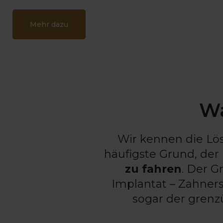
Mehr dazu
Wa
Wir kennen die Lös
häufigste Grund, der 
zu fahren
. Der G
Implantat – Zahners
sogar der grenz