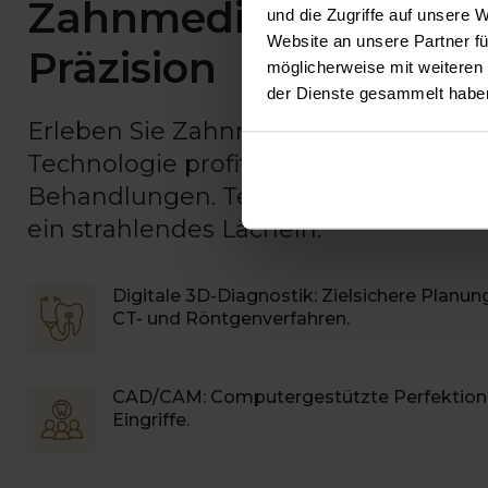
Zahnmedizin der Zuku
und die Zugriffe auf unsere 
Website an unsere Partner fü
Präzision
möglicherweise mit weiteren
der Dienste gesammelt habe
Erleben Sie Zahnmedizin auf Weltnive
Technologie profitieren Sie von effi
Behandlungen. Technologischer Forts
ein strahlendes Lächeln.
Digitale 3D-Diagnostik: Zielsichere Plan
CT- und Röntgenverfahren.
CAD/CAM: Computergestützte Perfektion
Eingriffe.