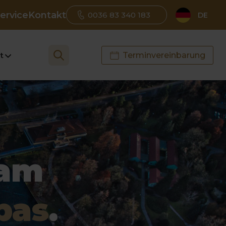
ervice
Kontakt
0036 83 340 183
DE
t
Terminvereinbarung
am
pas
.