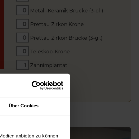
Metall-Keramik Brücke (3-gl.)
Prettau Zirkon Krone
Prettau Zirkon Brücke (3-gl.)
Teleskop-Krone
Zahnimplantat
Über Cookies
 Medien anbieten zu können