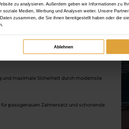
nft: Innovation &
Website zu analysieren. Außerdem geben wir Informationen zu I
r soziale Medien, Werbung und Analysen weiter. Unsere Partner
 Daten zusammen, die Sie ihnen bereitgestellt haben oder die s
n.
au! Dank digitaler High-End-
zienten und spürbar angenehmeren
Ablehnen
chritt für Ihr Wohlbefinden und
ung und maximale Sicherheit durch modernste
 für passgenauen Zahnersatz und schonende