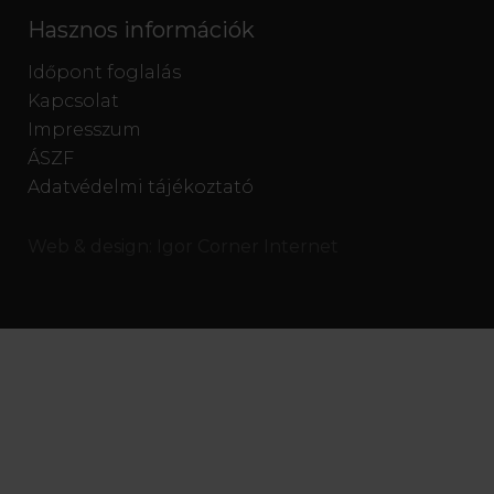
Hasznos információk
Időpont foglalás
Kapcsolat
Impresszum
ÁSZF
Adatvédelmi tájékoztató
Web & design:
Igor Corner Internet