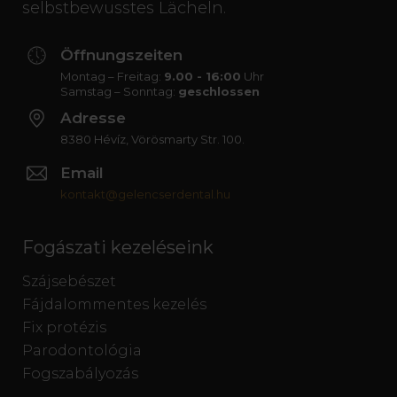
selbstbewusstes Lächeln.
Öffnungszeiten
Montag – Freitag:
9.00 - 16:00
Uhr
Samstag – Sonntag:
geschlossen
Adresse
8380 Hévíz, Vörösmarty Str. 100.
Email
kontakt@gelencserdental.hu
Fogászati kezeléseink
Szájsebészet
Fájdalommentes kezelés
Fix protézis
Parodontológia
Fogszabályozás