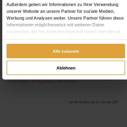
Augen ist.
Außerdem geben wir Informationen zu Ihrer Verwendung
unserer Website an unsere Partner für soziale Medien,
Werbung und Analysen weiter. Unsere Partner führen diese
Informationen möglicherweise mit weiteren Daten
zusammen, die Sie ihnen bereitgestellt haben oder die sie
im Rahmen Ihrer Nutzung der Dienste gesammelt haben.
Alle zulassen
Ablehnen
Tags:
Parodontitis
,
Zahnfleisch Regenerieren
,
Zahnfleisch entzündet
,
Zahnfleisch
Letzte Änderung:
24. Januar 2017