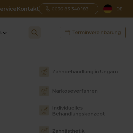
ervice
Kontakt
0036 83 340 183
DE
t
Terminvereinbarung
Zahnbehandlung in Ungarn
Narkoseverfahren
Individuelles
Behandlungskonzept
Zahnästhetik