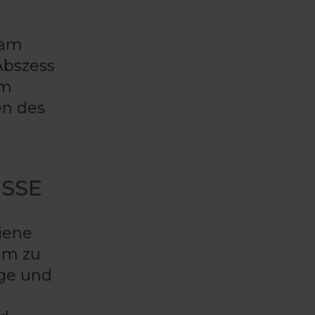
sam
Abszess
am
en des
ESSE
iene
um zu
ege und