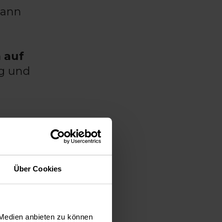
kann
 auf
g und
ällen
Über Cookies
nochen
zähnen
hen: am
 Medien anbieten zu können