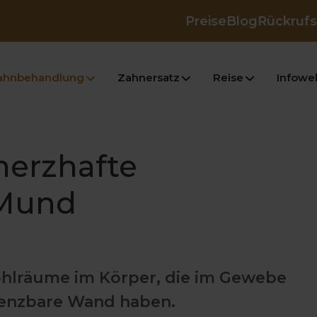
Preise
Blog
Rückrufs
ahnbehandlung
Zahnersatz
Reise
Infowel
merzhafte
 Mund
Hohlräume im Körper, die im Gewebe
renzbare Wand haben.