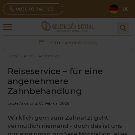
0036 83 340 183
DE
Terminvereinbarung
Home
›
Reise
›
Reiseservice
Reiseservice – für eine
angenehmere
Zahnbehandlung
Letzte Änderung: 05. Februar 2026
Wirklich gern zum Zahnarzt geht
vermutlich niemand - doch das ist uns
nur eine umso größere Motivation, alles