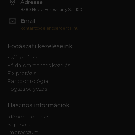
Adresse
8380 Hévíz, Vörösmarty Str. 100.
Email
kontakt@gelencserdental.hu
Fogászati kezeléseink
Szájsebészet
Fájdalommentes kezelés
Fix protézis
Parodontológia
Fogszabályozás
Hasznos információk
Időpont foglalás
Kapcsolat
Impresszum