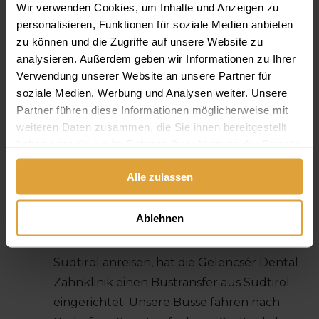
möchten.
Wir verwenden Cookies, um Inhalte und Anzeigen zu
personalisieren, Funktionen für soziale Medien anbieten
zu können und die Zugriffe auf unsere Website zu
Unser Anreiseservice -
analysieren. Außerdem geben wir Informationen zu Ihrer
Beratung & Transfers von Tür
Verwendung unserer Website an unsere Partner für
zu Tür
soziale Medien, Werbung und Analysen weiter. Unsere
Partner führen diese Informationen möglicherweise mit
weiteren Daten zusammen, die Sie ihnen bereitgestellt
Wir kümmern uns aber nicht nur um die
haben oder die sie im Rahmen Ihrer Nutzung der Dienste
Hotelsuche ↗
und die Buchung, wir beraten Sie
gesammelt haben.
auch gern bei der Anreise und bieten
Alle zulassen
verschiedene Transfer-Services:
Ablehnen
Taxi- & Bustransfer aus Südtirol
: Da
besonders viele unserer Patienten aus
Südtirol anreisen, hat die Gelencsér Dental
Zahnklinik einen Bustransfer aus Südtirol
eingerichtet. Unsere Busse fahren nach