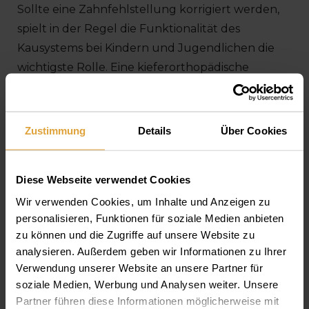
Sollte eine Zahnfehlstellung korrigiert werden,
spielt in der Regel die Funktionalität des
Kausystems bei Kindern und Jugendlichen die
wichtigste Rolle. Eine kieferorthopädische
Korrektur, die in der Regel aus ästhetischen
Gründen vorgenommen wird, lässt sich aber
auch im Erwachsenenalter durchführen.
Zustimmung
Details
Über Cookies
Dementsprechend sehnen sich erwachsenen
Menschen nach einer möglichst diskreten
Diese Webseite verwendet Cookies
Behandlung, wofür es bereits zwei moderne und
Wir verwenden Cookies, um Inhalte und Anzeigen zu
effektive Möglichkeiten gibt: Aligner und die
personalisieren, Funktionen für soziale Medien anbieten
Lingualtechnik.
zu können und die Zugriffe auf unsere Website zu
analysieren. Außerdem geben wir Informationen zu Ihrer
Aligner – durchsichtige Kunststoffschienen
Verwendung unserer Website an unsere Partner für
soziale Medien, Werbung und Analysen weiter. Unsere
Mit Hilfe von dünnen, durchsichtigen
Partner führen diese Informationen möglicherweise mit