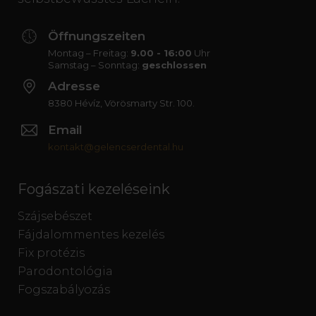
Öffnungszeiten
Montag – Freitag:
9.00 - 16:00
Uhr
Samstag – Sonntag:
geschlossen
Adresse
8380 Hévíz, Vörösmarty Str. 100.
Email
kontakt@gelencserdental.hu
Fogászati kezeléseink
Szájsebészet
Fájdalommentes kezelés
Fix protézis
Parodontológia
Fogszabályozás