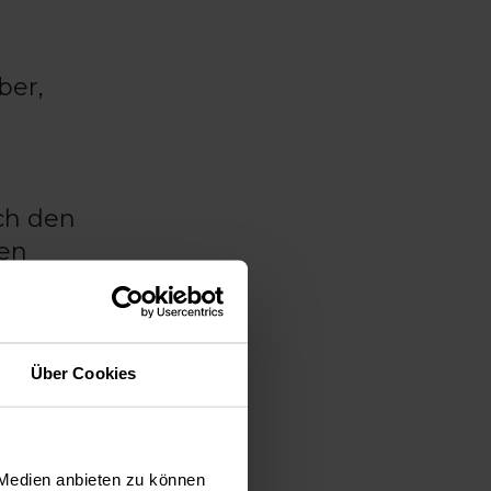
ber,
ch den
ren
Über Cookies
 reich
m
rößeren
 ab,
 Medien anbieten zu können