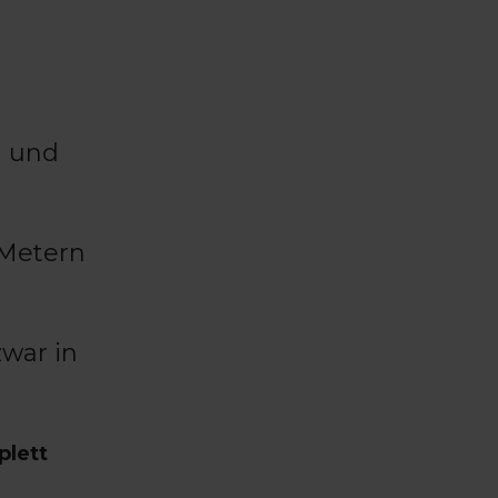
n und
 Metern
zwar in
plett