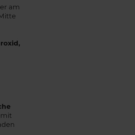
ler am
Mitte
roxid,
che
mit
unden