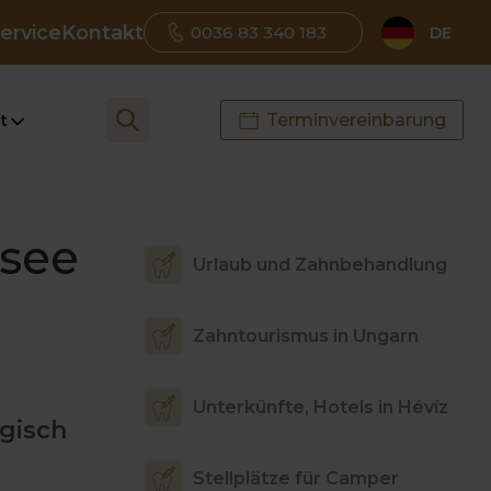
ervice
Kontakt
0036 83 340 183
DE
t
Terminvereinbarung
lsee
Urlaub und Zahnbehandlung
Zahntourismus in Ungarn
Unterkünfte, Hotels in Hévíz
ogisch
Stellplätze für Camper