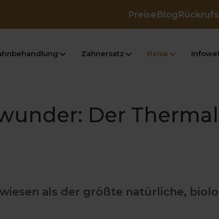
Preise
Blog
Rückrufs
ahnbehandlung
Zahnersatz
Reise
Infowel
rwunder: Der Therma
wiesen als der größte natürliche, biol