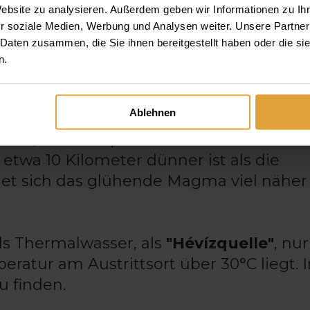
Website zu analysieren. Außerdem geben wir Informationen zu I
fmoor umgeben war, welches aus dem
r soziale Medien, Werbung und Analysen weiter. Unsere Partner
tand zustande kam.
 Daten zusammen, die Sie ihnen bereitgestellt haben oder die s
n.
eute ca. 6 Kilometer voneinander entfer
Ablehnen
rmalquellen registriert. Dies ist auch a
rns, bzw. des pannonischen Beckens
etwa 10 Kilometer dünner ist als die
et sich das glühende Magma viel näher
ls Thermalwasser, als
"Hévízquelle"
, nur
atur am Austrittsort über 30°C liegt. 
u finden.