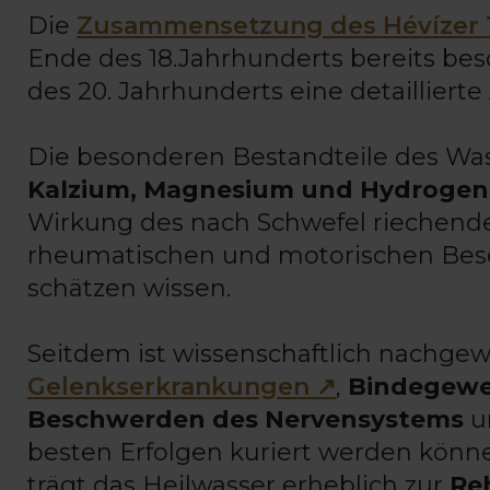
Die
Zusammensetzung des Hévízer 
Ende des 18.Jahrhunderts bereits bes
des 20. Jahrhunderts eine detaillierte
Die besonderen Bestandteile des Wa
Kalzium, Magnesium und Hydroge
Wirkung des nach Schwefel riechenden
rheumatischen und motorischen Bes
schätzen wissen.
Seitdem ist wissenschaftlich nachge
Gelenkserkrankungen ↗
,
Bindegew
Beschwerden des Nervensystems
u
besten Erfolgen kuriert werden kön
trägt das Heilwasser erheblich zur
Reh