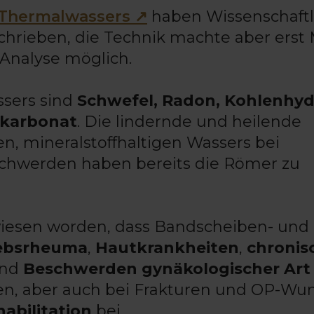
Thermalwassers ↗
haben Wissenschaft
chrieben, die Technik machte aber erst 
 Analyse möglich.
ssers sind
Schwefel, Radon, Kohlenhyd
nkarbonat
. Die lindernde und heilende
, mineralstoffhaltigen Wassers bei
chwerden haben bereits die Römer zu
wiesen worden, dass Bandscheiben- und
ebsrheuma
,
Hautkrankheiten
,
chronis
nd
Beschwerden gynäkologischer Art
nen, aber auch bei Frakturen und OP-W
abilitation
bei.