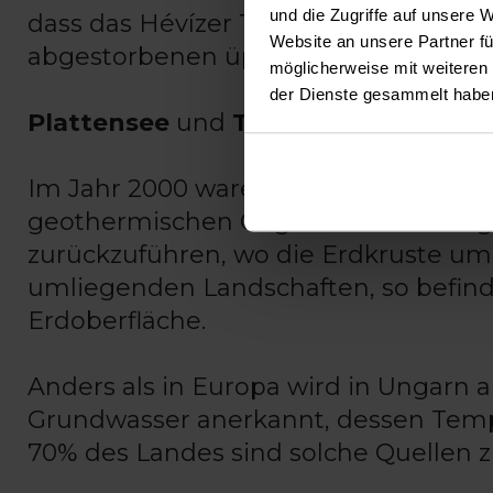
und die Zugriffe auf unsere 
dass das Hévízer Tal von einem Tor
Website an unsere Partner fü
abgestorbenen üppigen Pflanzenbes
möglicherweise mit weiteren
der Dienste gesammelt habe
Plattensee
und
Thermalsee
liegen h
Im Jahr 2000 waren in Ungarn 1289 The
geothermischen Gegebenheiten Unga
zurückzuführen, wo die Erdkruste um 
umliegenden Landschaften, so befind
Erdoberfläche.
Anders als in Europa wird in Ungarn a
Grundwasser anerkannt, dessen Temper
70% des Landes sind solche Quellen z