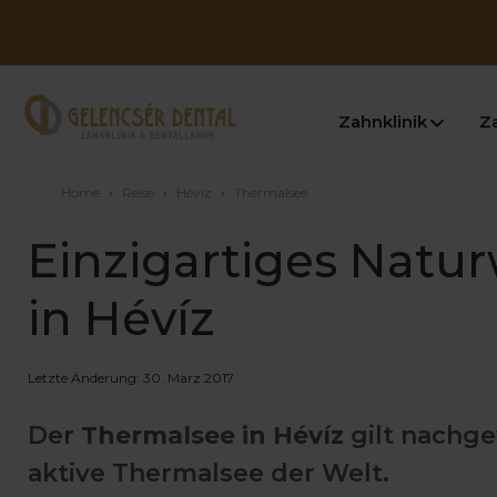
Zahnklinik
Z
Home
›
Reise
›
Hévíz
›
Thermalsee
Einzigartiges Natu
in Hévíz
Letzte Änderung: 30. März 2017
Der
Thermalsee in Hévíz
gilt nachge
aktive Thermalsee der Welt.