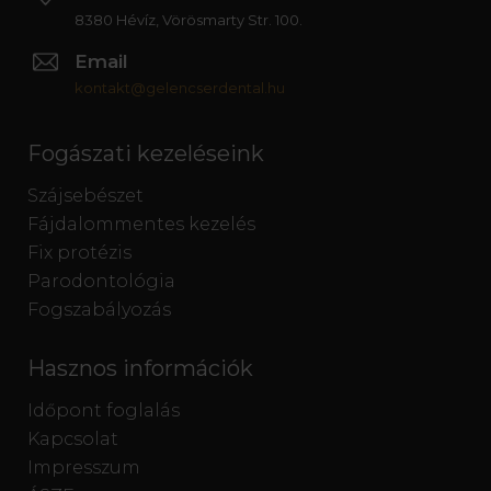
8380 Hévíz, Vörösmarty Str. 100.
Email
kontakt@gelencserdental.hu
Fogászati kezeléseink
Szájsebészet
Fájdalommentes kezelés
Fix protézis
Parodontológia
Fogszabályozás
Hasznos információk
Időpont foglalás
Kapcsolat
Impresszum