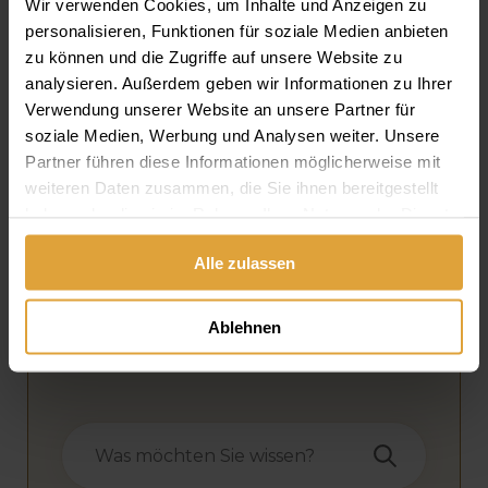
Distraktionsosteoneogenese ist, dass die neue
Wir verwenden Cookies, um Inhalte und Anzeigen zu
personalisieren, Funktionen für soziale Medien anbieten
Knochenbildung eine ziemlich lange Zeit
zu können und die Zugriffe auf unsere Website zu
beansprucht. In der Regel müssen einige Monate
analysieren. Außerdem geben wir Informationen zu Ihrer
– manchmal auch Jahre – vergehen, bis die
Verwendung unserer Website an unsere Partner für
neuen Knochen wieder vollkommen
soziale Medien, Werbung und Analysen weiter. Unsere
funktionsfähig sind. Da die Muskel-, Sehnen- und
Partner führen diese Informationen möglicherweise mit
Nervenschäden noch immer eine ziemlich
weiteren Daten zusammen, die Sie ihnen bereitgestellt
haben oder die sie im Rahmen Ihrer Nutzung der Dienste
erhebliche Gefahr darstellen, lässt sich die
gesammelt haben.
Dehnung zurzeit noch nicht beschleunigen. Die
Alle zulassen
Zahnheilkunde bemüht sich, mit Hilfe von
Osteoinduktiven dieses Verfahren zu verkürzen.
Ablehnen