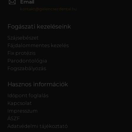
Email
kontakt@gelencserdental.hu
Fogászati kezeléseink
Szájsebészet
Fájdalommentes kezelés
Fix protézis
Parodontológia
Fogszabályozás
Hasznos információk
Időpont foglalás
Kapcsolat
Impresszum
ÁSZF
Adatvédelmi tájékoztató