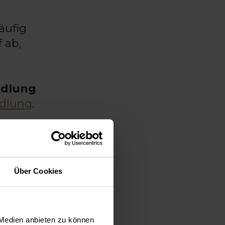
äufig
 ab,
ndlung
ndlung
.
G
Über Cookies
eich
 Medien anbieten zu können