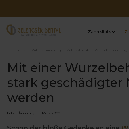
Zahnklinik
Z
Home
›
Zahnbehandlung
›
Zahnästhetik
›
Wurzelbehandlung
Mit einer Wurzelbe
stark geschädigter
werden
Letzte Änderung: 16. März 2022
Schon der bloße Gedanke an eine
W