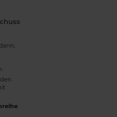
schuss
dann,
n:
nden
it
nreihe