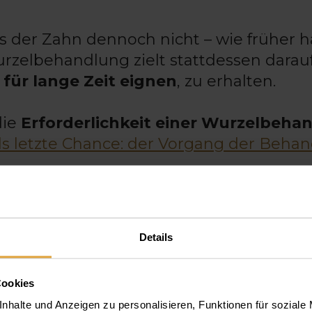
s der Zahn dennoch nicht – wie früher h
zelbehandlung zielt stattdessen darauf
für lange Zeit eignen
, zu erhalten.
die
Erforderlichkeit einer Wurzelbeha
 letzte Chance: der Vorgang der Beha
NE WURZELKANALBEHANDLUN
Details
zelbehandlung bietet für Patienten gl
Cookies
und
sitzt fest im Kiefer
.
nhalte und Anzeigen zu personalisieren, Funktionen für soziale