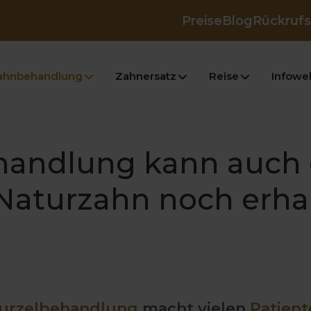
Preise
Blog
Rückrufs
ahnbehandlung
Zahnersatz
Reise
Infowel
handlung kann auch 
 Naturzahn noch erha
urzelbehandlung
macht vielen
Patient