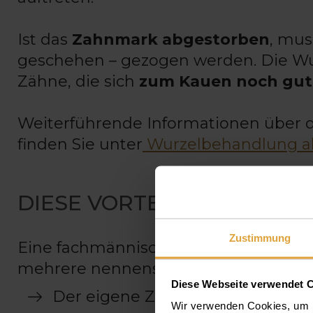
Ist das
Zahnmark abgestorben
, mus
geschehen – gezogen werden. Die Wur
Zähne, die sich
zum Kauen noch gut 
Weiterführende Informationen über 
finden Sie unter
Wurzelbehandlung als
DIESE VORTEILE HAT EI
Zustimmung
Eine fachmännisch durchgeführte Wur
mehrere nennenswerte Vorteile:
Diese Webseite verwendet 
Der eigene Zahn wird erhalten 
Wir verwenden Cookies, um I