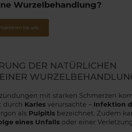
eine Wurzelbehandlung?
ntaktieren Sie uns
HRUNG DER NATÜRLICHEN
L EINER WURZELBEHANDLUN
ntzündungen mit starken Schmerzen ko
st durch
Karies
verursachte –
Infektion 
argon als
Pulpitis
bezeichnet. Zudem ka
olge eines Unfalls
oder einer Verletzun