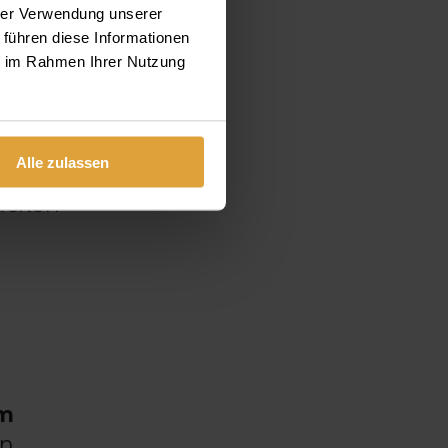
hrer Verwendung unserer
art.
 führen diese Informationen
n
ie im Rahmen Ihrer Nutzung
ist
Alle zulassen
ücken
m
en