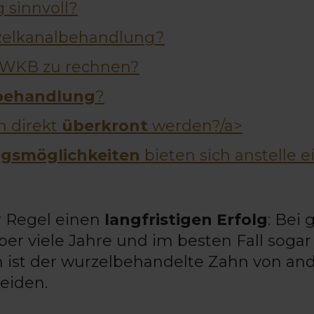
 sinnvoll?
zelkanalbehandlung?
r WKB zu rechnen?
lbehandlung
?
n direkt
überkront
werden?/a>
ngsmöglichkeiten
bieten sich anstelle e
r Regel einen
langfristigen Erfolg
: Bei 
r viele Jahre und im besten Fall sogar
h ist der wurzelbehandelte Zahn von an
eiden.