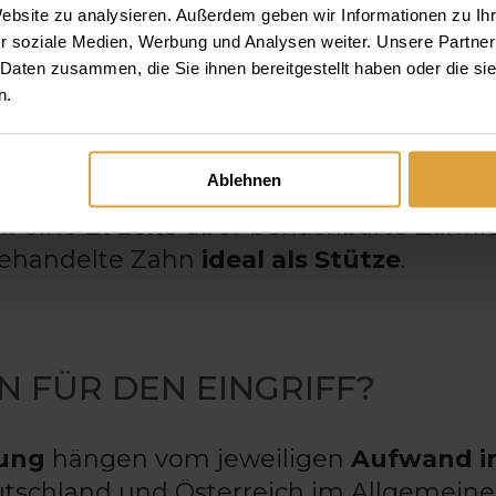
Website zu analysieren. Außerdem geben wir Informationen zu I
Zahnentfernung bleibt dem Patienten ersp
r soziale Medien, Werbung und Analysen weiter. Unsere Partner
ied
vom wurzelbehandelten Zahn zu de
 Daten zusammen, die Sie ihnen bereitgestellt haben oder die s
n.
egebenenfalls aufwendigem
Zahnersatz
Ablehnen
kt eine
Brücke
über benachbarte Zahnl
lbehandelte Zahn
ideal als Stütze
.
N FÜR DEN EINGRIFF?
lung
hängen vom jeweiligen
Aufwand i
utschland und Österreich im Allgemein