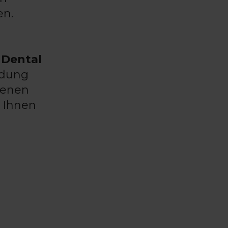
en.
 Dental
ndung
renen
 Ihnen