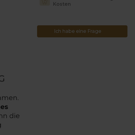
Kosten
Ich habe eine Frage
G
mmen.
des
nn die
g