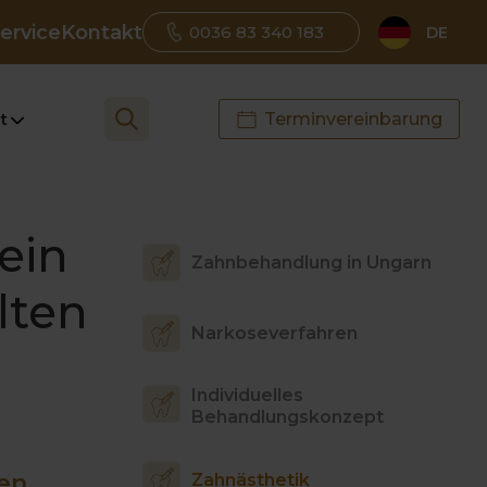
ervice
Kontakt
0036 83 340 183
DE
t
Terminvereinbarung
ein
Zahnbehandlung in Ungarn
lten
Narkoseverfahren
Individuelles
Behandlungskonzept
en
Zahnästhetik