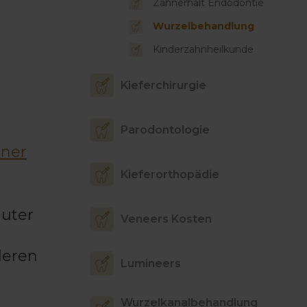
Zahnerhalt Endodontie
Wurzelbehandlung
Kinderzahnheilkunde
Kieferchirurgie
Parodontologie
iner
Kieferorthopädie
guter
Veneers Kosten
deren
Lumineers
Wurzelkanalbehandlung