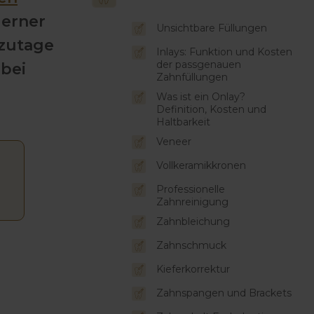
derner
Unsichtbare Füllungen
tzutage
Inlays: Funktion und Kosten
der passgenauen
 bei
Zahnfüllungen
Was ist ein Onlay?
Definition, Kosten und
Haltbarkeit
Veneer
Vollkeramikkronen
Professionelle
Zahnreinigung
Zahnbleichung
Zahnschmuck
Kieferkorrektur
Zahnspangen und Brackets