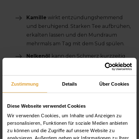
Kamille
wirkt entzündungshemmend
und beruhigend. Starken Tee aufbrühen,
erkalten lassen und den Mundraum
mehrmals am Tag mit dem Sud spülen.
Nelkenöl
kann den Schmerz kurzzeitig
ausschalten. Einige Tropfen auf einen
Wattebausch geben und an der
betroffenen Stelle platzieren. Alternativ
Zustimmung
Details
Über Cookies
kann eine ganze Gewürznelke zerkaut
werden.
Diese Webseite verwendet Cookies
Kälte
mindert Schwellungen und
Wir verwenden Cookies, um Inhalte und Anzeigen zu
Schmerzen.
Kalte Kompresse oder
personalisieren, Funktionen für soziale Medien anbieten
Eisbeutel (mit Tuch umwickelt) für ca. 15
zu können und die Zugriffe auf unsere Website zu
Minuten außen auf die betroffene
analysieren. Außerdem geben wir Informationen zu Ihrer