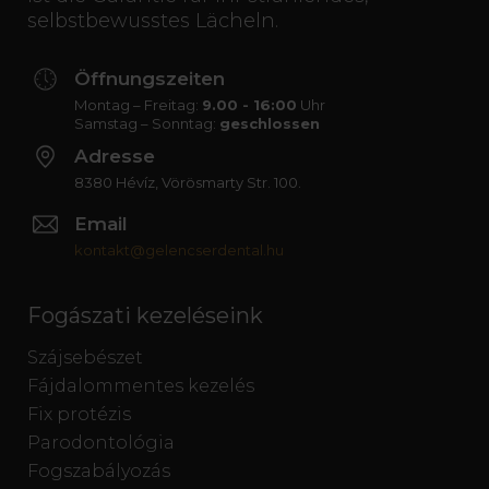
selbstbewusstes Lächeln.
Öffnungszeiten
Montag – Freitag:
9.00 - 16:00
Uhr
Samstag – Sonntag:
geschlossen
Adresse
8380 Hévíz, Vörösmarty Str. 100.
Email
kontakt@gelencserdental.hu
Fogászati kezeléseink
Szájsebészet
Fájdalommentes kezelés
Fix protézis
Parodontológia
Fogszabályozás