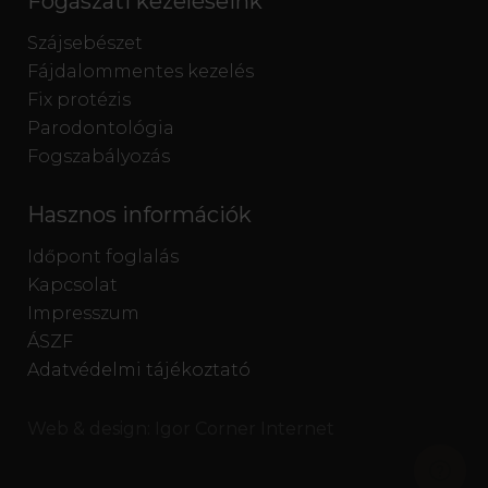
Fogászati kezeléseink
Szájsebészet
Fájdalommentes kezelés
Fix protézis
Parodontológia
Fogszabályozás
Hasznos információk
Időpont foglalás
Kapcsolat
Impresszum
ÁSZF
Adatvédelmi tájékoztató
Web & design:
Igor Corner Internet