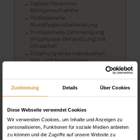
Digitale Panorama-
Röntgenaufnahme
Professionelle
Mundhygienebehandlung
Professionelle Zahnreinigung
(Prophylaxe-Behandlung) mit
Ultraschall
Erstellung eines individuellen
Heil- und Kostenplanes
Preis:
60 €
Zustimmung
Details
Über Cookies
IHR PREISVORTEIL VON
Diese Webseite verwendet Cookies
Wir verwenden Cookies, um Inhalte und Anzeigen zu
BIS ZU 70%
personalisieren, Funktionen für soziale Medien anbieten
zu können und die Zugriffe auf unsere Website zu