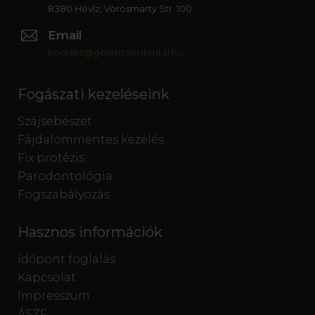
8380 Hévíz, Vörösmarty Str. 100.
Email
kontakt@gelencserdental.hu
Fogászati kezeléseink
Szájsebészet
Fájdalommentes kezelés
Fix protézis
Parodontológia
Fogszabályozás
Hasznos információk
Időpont foglalás
Kapcsolat
Impresszum
ÁSZF