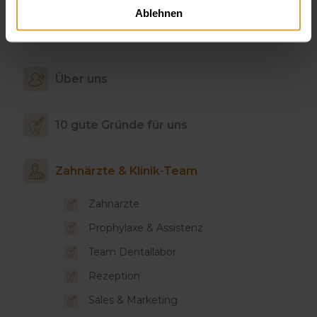
Ablehnen
Über uns
10 gute Gründe für uns
Zahnärzte & Klinik-Team
Zahnärzte
Prophylaxe & Assistenz
Team Dentallabor
Rezeption
Sales & Marketing