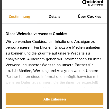
Máté Kőcs
Zustimmung
Details
Über Cookies
Wartungsmann
Diese Webseite verwendet Cookies
Wir verwenden Cookies, um Inhalte und Anzeigen zu
personalisieren, Funktionen für soziale Medien anbieten
zu können und die Zugriffe auf unsere Website zu
analysieren. Außerdem geben wir Informationen zu Ihrer
Verwendung unserer Website an unsere Partner für
soziale Medien, Werbung und Analysen weiter. Unsere
Partner führen diese Informationen möglicherweise mit
weiteren Daten zusammen, die Sie ihnen bereitgestellt
haben oder die sie im Rahmen Ihrer Nutzung der Dienste
gesammelt haben.
Alle zulassen
Letzte Änderung:
18. Januar 2019