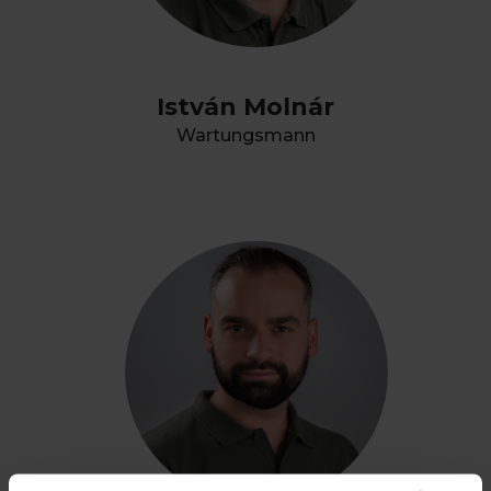
István Molnár
Wartungsmann