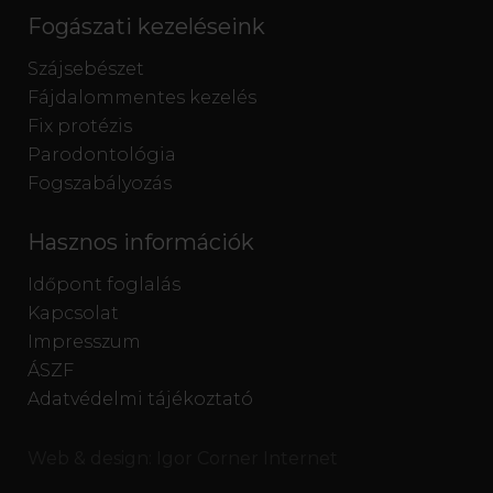
Fogászati kezeléseink
Szájsebészet
Fájdalommentes kezelés
Fix protézis
Parodontológia
Fogszabályozás
Hasznos információk
Időpont foglalás
Kapcsolat
Impresszum
ÁSZF
Adatvédelmi tájékoztató
Web & design:
Igor Corner Internet