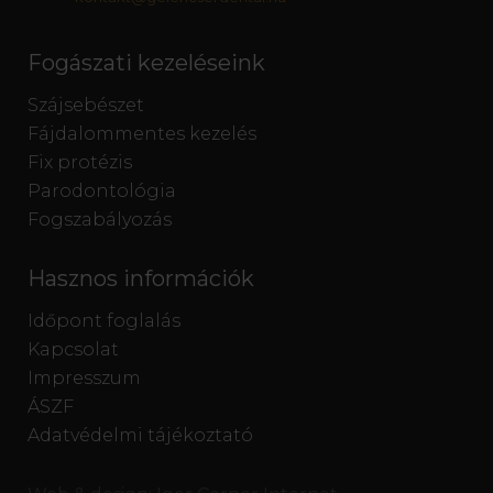
Fogászati kezeléseink
Szájsebészet
Fájdalommentes kezelés
Fix protézis
Parodontológia
Fogszabályozás
Hasznos információk
Időpont foglalás
Kapcsolat
Impresszum
ÁSZF
Adatvédelmi tájékoztató