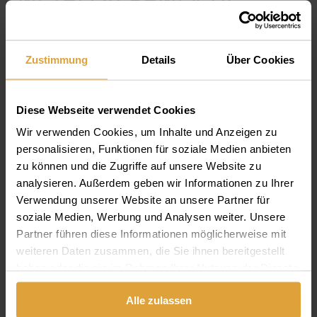
OBERKIEFER- UND
UNTERKIEFER-
Zustimmung
Details
Über Cookies
VOLLBRÜCKEN
Diese Webseite verwendet Cookies
Der 48 jährige österreichische Patient erschien an
Wir verwenden Cookies, um Inhalte und Anzeigen zu
unserer Zahnklinik zu einem Beratungstermin,
personalisieren, Funktionen für soziale Medien anbieten
wo eine Röntgenaufnahme und ein Kostenplan
zu können und die Zugriffe auf unsere Website zu
für metallkeramische Vollbrücken im Ober- und
analysieren. Außerdem geben wir Informationen zu Ihrer
Unterkiefer mit insgesamt 25 Kronen erstellt
Verwendung unserer Website an unsere Partner für
wurden.
soziale Medien, Werbung und Analysen weiter. Unsere
Partner führen diese Informationen möglicherweise mit
weiteren Daten zusammen, die Sie ihnen bereitgestellt
haben oder die sie im Rahmen Ihrer Nutzung der Dienste
gesammelt haben.
Alle zulassen