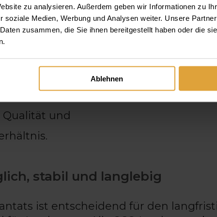
altige Versorgung legen. SGS-Implantat
Website zu analysieren. Außerdem geben wir Informationen zu I
r soziale Medien, Werbung und Analysen weiter. Unsere Partner
 Daten zusammen, die Sie ihnen bereitgestellt haben oder die s
n.
tät der verwendeten Materialien,
spezielle Oberflächenstruktur,
Ablehnen
iten, selbst bei komplexen Kiefersitua
r Qualität und
erhältnis.
lich, stabil und langlebig
ntats ist entscheidend für den langfris