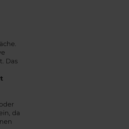
äche.
ve
t. Das
t
 oder
in, da
onen