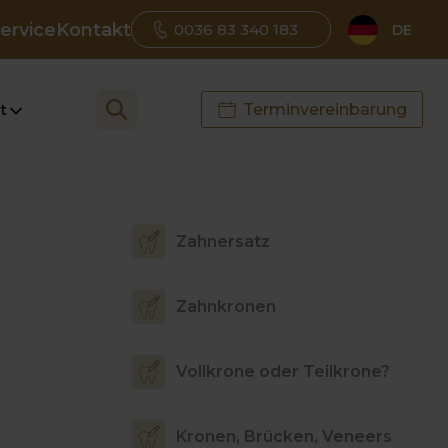
ervice
Kontakt
0036 83 340 183
DE
t
Terminvereinbarung
Zahnersatz
Zahnkronen
Vollkrone oder Teilkrone?
Kronen, Brücken, Veneers