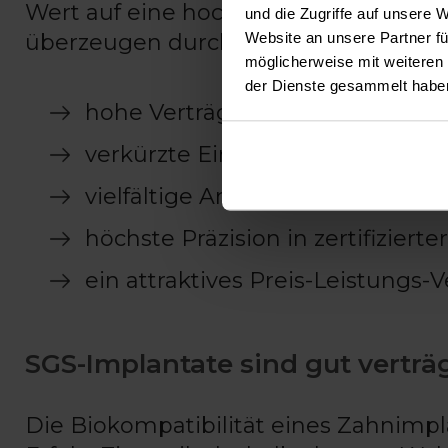
Wert auf eine hochwertige und nachh
und die Zugriffe auf unsere 
Website an unsere Partner fü
überzeugen durch
möglicherweise mit weiteren
der Dienste gesammelt habe
hohe Verträglichkeit und Stabili
verkürzte Einheilzeit durch die 
vielfältige Anwendungsmöglichke
höchste Präzision in zertifizierte
ein attraktives Preis-Leistungs-V
SGS-Implantate sind gut verträg
Die Biokompatibilität eines Zahnimpla