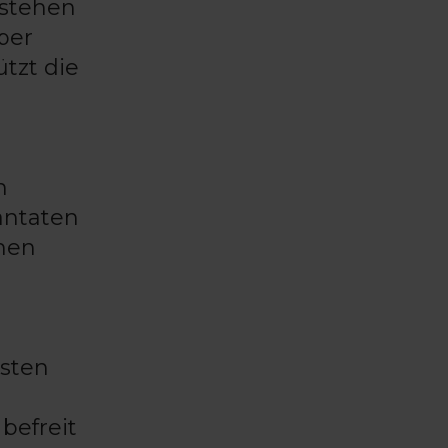
estehen
per
tzt die
h
antaten
chen
usten
befreit