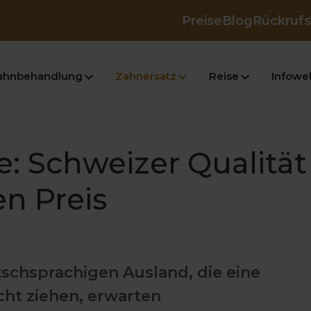
Preise
Blog
Rückrufs
ahnbehandlung
Zahnersatz
Reise
Infowel
: Schweizer Qualität
n Preis
schsprachigen Ausland, die eine
cht ziehen, erwarten