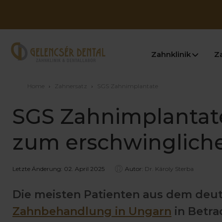
Zahnklinik
Z
Home
›
Zahnersatz
›
SGS Zahnimplantate
SGS Zahnimplantate
zum erschwingliche
Letzte Änderung: 02. April 2025
Autor:
Dr. Károly Sterba
Die meisten Patienten aus dem deut
Zahnbehandlung in Ungarn
in Betra