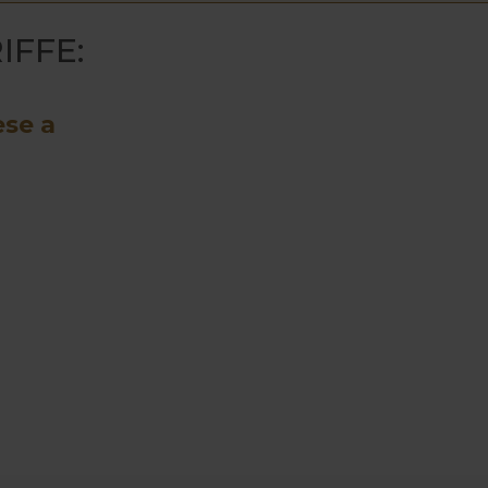
IFFE:
ese a