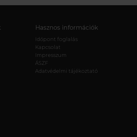
k
Hasznos információk
Időpont foglalás
Kapcsolat
Impresszum
ÁSZF
Adatvédelmi tájékoztató