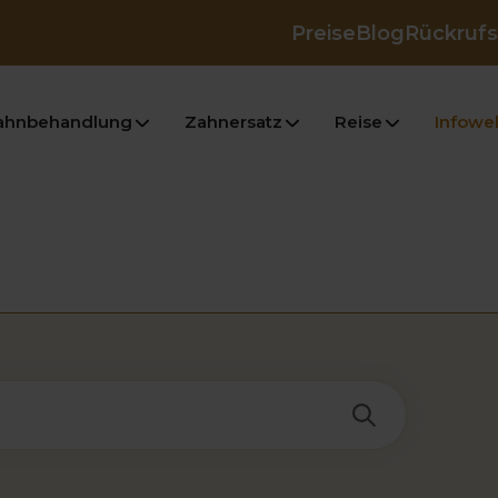
Preise
Blog
Rückrufs
ahnbehandlung
Zahnersatz
Reise
Infowel