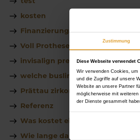
test
kosten
Finanzierung
Zustimmung
Voll Prothese
invisalign preis
Diese Webseite verwendet 
Wir verwenden Cookies, um I
welche buslinie fährt vom flug
und die Zugriffe auf unsere 
Website an unsere Partner fü
Prättau zirkon
möglicherweise mit weiteren
der Dienste gesammelt habe
Referenz
Was kostet eine Teilprothese i
Wie lange dauert eine implanta