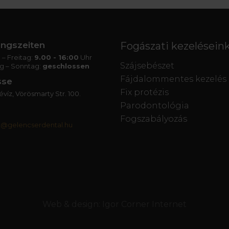
ngszeiten
Fogászati kezelésein
– Freitag:
9.00 - 16:00
Uhr
Szájsebészet
g – Sonntag:
geschlossen
Fájdalommentes kezelés
sse
Fix protézis
víz, Vörösmarty Str. 100.
Parodontológia
Fogszabályozás
t@gelencserdental.hu
Web & design:
Igor Corner Internet