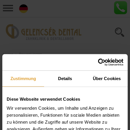
Home
›
Bewertungen
Artikel zum Thema
Zustimmung
Details
Über Cookies
"Bewertungen"
Diese Webseite verwendet Cookies
Patientenbewertungen
Wir verwenden Cookies, um Inhalte und Anzeigen zu
Lesen Sie Erfahrungen, Bewertungen und Empfehlungen
personalisieren, Funktionen für soziale Medien anbieten
von Zahnklinik Ungarn, Gelencsér Dental.
zu können und die Zugriffe auf unsere Website zu
Weiterlesen
analysieren. Außerdem geben wir Informationen zu Ihrer