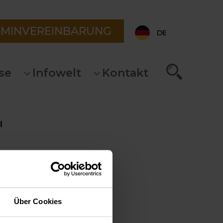
RMINVEREINBARUNG
DE
se
Infowelt
Kontakt
"
Über Cookies