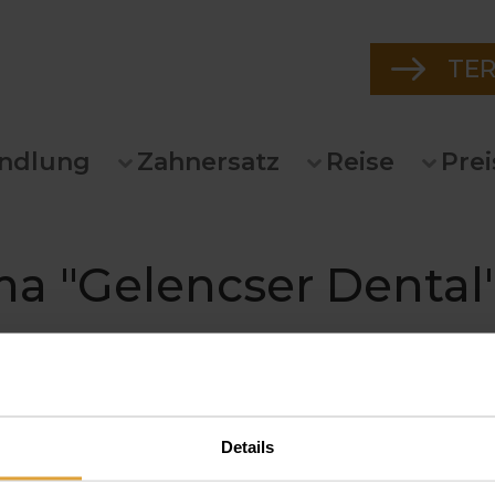
TE
ndlung
Zahnersatz
Reise
Prei
a "Gelencser Dental
igh-Tech und Know-How für Ihren lebensechten, individuellen,
Details