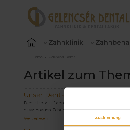
Zahnklinik
Zahnbeha
Home
›
Gelencser Dental
Artikel zum Them
Unser Dentallabor
Dentallabor auf dem höchsten Stand der Technik - H
passgenauen Zahnersatz.
Zustimmung
Weiterlesen