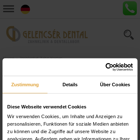
Home
›
Implantat Zahn Kosten
Artikel zum Thema
Zustimmung
Details
Über Cookies
"Implantat Zahn Kosten"
Diese Webseite verwendet Cookies
Die Kosten für ein Zahnimplantat und
wie Sie von den Preisvorteilen in
Wir verwenden Cookies, um Inhalte und Anzeigen zu
personalisieren, Funktionen für soziale Medien anbieten
Ungarn profitieren können
zu können und die Zugriffe auf unsere Website zu
Ein Zahnimplantat muss nicht viel kosten. Bei Gelencsér
analysieren. Außerdem geben wir Informationen zu Ihrer