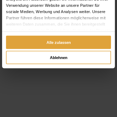
Öffnungszeiten der Zahnklinik Gelencsér Dental in Ungarn.
Verwendung unserer Website an unsere Partner für
Weiterlesen
soziale Medien, Werbung und Analysen weiter. Unsere
Partner führen diese Informationen möglicherweise mit
weiteren Daten zusammen, die Sie ihnen bereitgestellt
haben oder die sie im Rahmen Ihrer Nutzung der Dienste
gesammelt haben.
Alle zulassen
Ablehnen