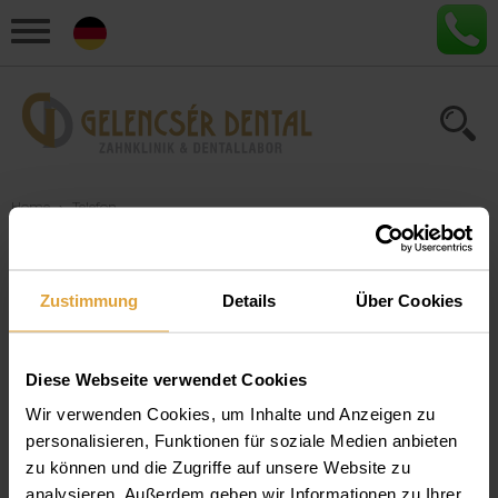
Home
›
Telefon
Artikel zum Thema
Zustimmung
Details
Über Cookies
"Telefon"
Diese Webseite verwendet Cookies
Kontakt – Gelencsér Dental Zahnklinik
und Dental Labor, Ungarn
Wir verwenden Cookies, um Inhalte und Anzeigen zu
personalisieren, Funktionen für soziale Medien anbieten
Zahnklinik Ungarn Kontakt - Hier finden Sie die
zu können und die Zugriffe auf unsere Website zu
Telefonnummer, Faxnummer, E-Mail-Adresse und
analysieren. Außerdem geben wir Informationen zu Ihrer