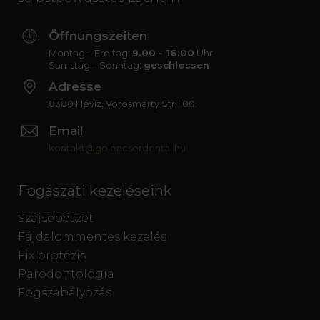
Öffnungszeiten
Montag – Freitag:
9.00 - 16:00
Uhr
Samstag – Sonntag:
geschlossen
Adresse
8380 Hévíz, Vörösmarty Str. 100.
Email
kontakt@gelencserdental.hu
Fogászati kezeléseink
Szájsebészet
Fájdalommentes kezelés
Fix protézis
Parodontológia
Fogszabályozás