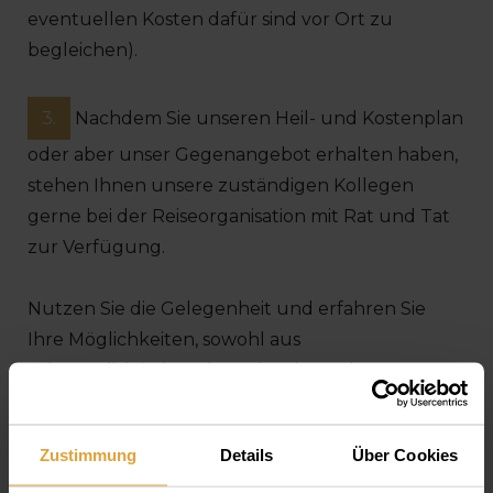
eventuellen Kosten dafür sind vor Ort zu
begleichen).
3.
Nachdem Sie unseren Heil- und Kostenplan
oder aber unser Gegenangebot erhalten haben,
stehen Ihnen unsere zuständigen Kollegen
gerne bei der Reiseorganisation mit Rat und Tat
zur Verfügung.
Nutzen Sie die Gelegenheit und erfahren Sie
Ihre Möglichkeiten, sowohl aus
zahnmedizinischer als auch zeit- und
finanzierungstechnischer Sicht, damit Sie
schnellstmöglich über Ihren eignen Schatten
Zustimmung
Details
Über Cookies
direkt in den Behandlungsstuhl springen und