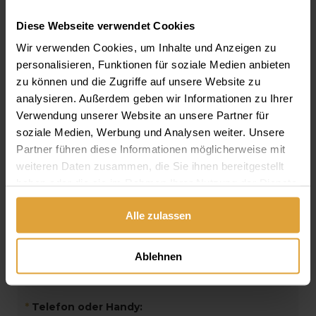
bald glücklich wieder lächeln können!
Diese Webseite verwendet Cookies
Sie können uns gerne
Wir verwenden Cookies, um Inhalte und Anzeigen zu
aktuelle
personalisieren, Funktionen für soziale Medien anbieten
Röntgenaufnahmen
zu können und die Zugriffe auf unsere Website zu
und/oder einen aktuellen
analysieren. Außerdem geben wir Informationen zu Ihrer
Heil- und Kostenplan als
Verwendung unserer Website an unsere Partner für
soziale Medien, Werbung und Analysen weiter. Unsere
Anlage zuschicken:
Partner führen diese Informationen möglicherweise mit
weiteren Daten zusammen, die Sie ihnen bereitgestellt
haben oder die sie im Rahmen Ihrer Nutzung der Dienste
*
Ihr Name:
gesammelt haben.
Alle zulassen
*
Ihre E-Mail:
Ablehnen
*
Telefon oder Handy: