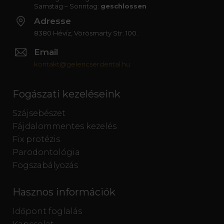
Samstag – Sonntag:
geschlossen
Adresse
8380 Hévíz, Vörösmarty Str. 100.
Email
kontakt@gelencserdental.hu
Fogászati kezeléseink
Szájsebészet
Fájdalommentes kezelés
Fix protézis
Parodontológia
Fogszabályozás
Hasznos információk
Időpont foglalás