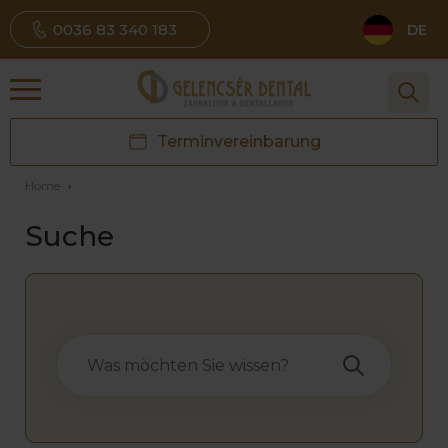
0036 83 340 183
DE
Terminvereinbarung
Home
›
Suche