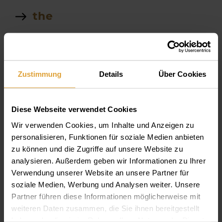
the
test
kosten
Zustimmung
Details
Über Cookies
Preise
Finanzierung
Diese Webseite verwendet Cookies
Wir verwenden Cookies, um Inhalte und Anzeigen zu
Kronen Ablauf
personalisieren, Funktionen für soziale Medien anbieten
zu können und die Zugriffe auf unsere Website zu
interner sinuslift
analysieren. Außerdem geben wir Informationen zu Ihrer
Verwendung unserer Website an unsere Partner für
Silikatkeramik
soziale Medien, Werbung und Analysen weiter. Unsere
Partner führen diese Informationen möglicherweise mit
sinuslift
weiteren Daten zusammen, die Sie ihnen bereitgestellt
haben oder die sie im Rahmen Ihrer Nutzung der Dienste