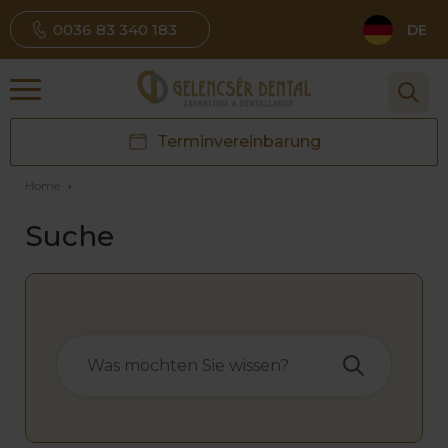
0036 83 340 183
DE
Terminvereinbarung
Home
›
Suche