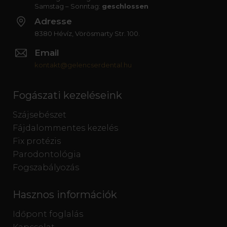
Samstag – Sonntag:
geschlossen
Adresse
8380 Hévíz, Vörösmarty Str. 100.
Email
kontakt@gelencserdental.hu
Fogászati kezeléseink
Szájsebészet
Fájdalommentes kezelés
Fix protézis
Parodontológia
Fogszabályozás
Hasznos információk
Időpont foglalás