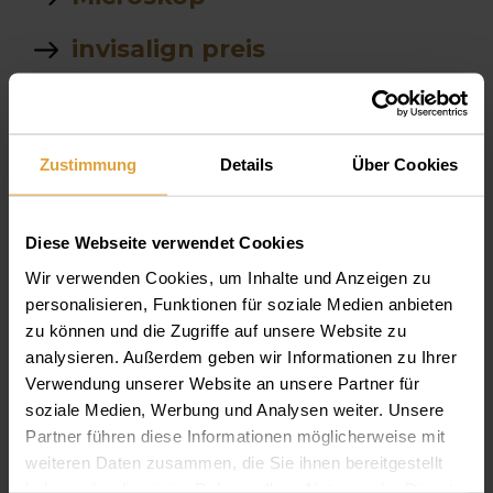
invisalign preis
micro
Ana tomaskovic
Zustimmung
Details
Über Cookies
Zahnerhaltung
Diese Webseite verwendet Cookies
Zahnextrahion
Wir verwenden Cookies, um Inhalte und Anzeigen zu
personalisieren, Funktionen für soziale Medien anbieten
Wie lautet die genaue
zu können und die Zugriffe auf unsere Website zu
Adresse
analysieren. Außerdem geben wir Informationen zu Ihrer
Verwendung unserer Website an unsere Partner für
kostenplan
soziale Medien, Werbung und Analysen weiter. Unsere
Partner führen diese Informationen möglicherweise mit
6 Implantate kosten
weiteren Daten zusammen, die Sie ihnen bereitgestellt
haben oder die sie im Rahmen Ihrer Nutzung der Dienste