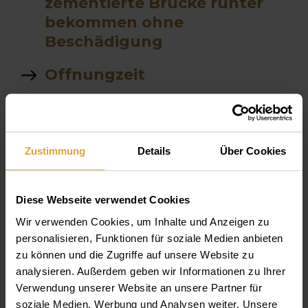
zementierte Brücke runter
bekommen ohne
Beschädigung
Offnungzeit
Wache sedation
Team
Zustimmung
Details
Über Cookies
Kosten PCR Test
Diese Webseite verwendet Cookies
ist kobald das selbe wie
Wir verwenden Cookies, um Inhalte und Anzeigen zu
kobald 2 chlorid
personalisieren, Funktionen für soziale Medien anbieten
zu können und die Zugriffe auf unsere Website zu
Wi machen wir robax bitte
analysieren. Außerdem geben wir Informationen zu Ihrer
gib mir ain weg bitte
Verwendung unserer Website an unsere Partner für
soziale Medien, Werbung und Analysen weiter. Unsere