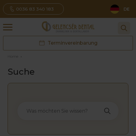
0036 83 340 183
DE
Terminvereinbarung
Home
›
Suche