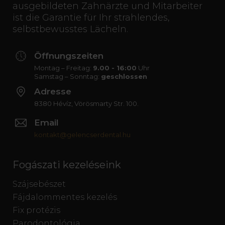
ausgebildeten Zahnärzte und Mitarbeiter
ist die Garantie für Ihr strahlendes,
selbstbewusstes Lächeln.
Öffnungszeiten
Montag – Freitag:
9.00 - 16:00
Uhr
Samstag – Sonntag:
geschlossen
Adresse
8380 Hévíz, Vörösmarty Str. 100.
Email
kontakt@gelencserdental.hu
Fogászati kezeléseink
Szájsebészet
Fájdalommentes kezelés
Fix protézis
Parodontológia