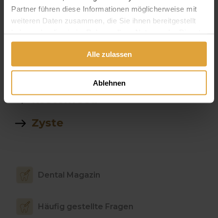
Zahnlungsmöglichkeiten
Partner führen diese Informationen möglicherweise mit
weiteren Daten zusammen, die Sie ihnen bereitgestellt
Ich möchte ein foto von einer
haben oder die sie im Rahmen Ihrer Nutzung der Dienste
totalprothese am oberkiefer
gesammelt haben.
sehen
Alle zulassen
betaebung
Ablehnen
kostenfeed
Zyste
Dental Magazin
Häufig gestellte Fragen