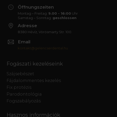
Öffnungszeiten
Montag – Freitag:
9.00 - 16:00
Uhr
Samstag – Sonntag:
geschlossen
Adresse
8380 Hévíz, Vörösmarty Str. 100.
Email
kontakt@gelencserdental.hu
Fogászati kezeléseink
Szájsebészet
Fájdalommentes kezelés
Fix protézis
Parodontológia
Fogszabályozás
Hasznos információk