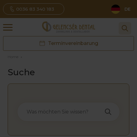
0036 83 340 183
DE
Terminvereinbarung
Home
›
Suche