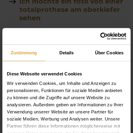
Ich möchte ein foto von einer
totalprothese am oberkiefer
sehen
betaebung
kostenfeed
Zustimmung
Details
Über Cookies
Zyste
knochenaufbau pardotonose
Diese Webseite verwendet Cookies
Wir verwenden Cookies, um Inhalte und Anzeigen zu
Dr. Eva
personalisieren, Funktionen für soziale Medien anbieten
zu können und die Zugriffe auf unsere Website zu
test
analysieren. Außerdem geben wir Informationen zu Ihrer
Verwendung unserer Website an unsere Partner für
Gib Behandlungen
soziale Medien, Werbung und Analysen weiter. Unsere
Partner führen diese Informationen möglicherweise mit
Vörösmarty strasse 96
weiteren Daten zusammen, die Sie ihnen bereitgestellt