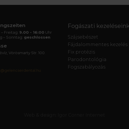
ngszeiten
Fogászati kezelésein
– Freitag:
9.00 - 16:00
Uhr
Szájsebészet
g – Sonntag:
geschlossen
Fájdalommentes kezelés
sse
Fix protézis
víz, Vörösmarty Str. 100.
Parodontológia
Fogszabályozás
t@gelencserdental.hu
Web & design:
Igor Corner Internet