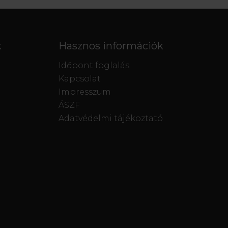
k
Hasznos információk
Időpont foglalás
Kapcsolat
Impresszum
ÁSZF
Adatvédelmi tájékoztató