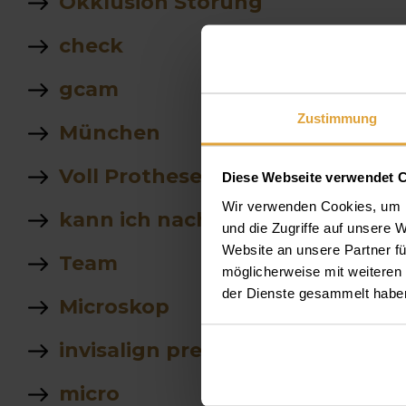
Okklusion Störung
check
gcam
Zustimmung
München
Voll Prothese
Diese Webseite verwendet 
Wir verwenden Cookies, um I
kann ich nach Implantatbehand
und die Zugriffe auf unsere 
Website an unsere Partner fü
Team
möglicherweise mit weiteren
der Dienste gesammelt habe
Microskop
invisalign preis
micro