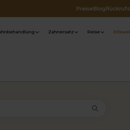
Preise
Blog
Rückrufs
ahnbehandlung
Zahnersatz
Reise
Infowel