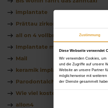
Bis wohin fährt das zahntaxi
implantate
Prättau zirkon
all on 4 vollbrücke prettau
Zustimmung
Implantate mit keramikkrone
Diese Webseite verwendet 
Mail
Wir verwenden Cookies, um I
und die Zugriffe auf unsere 
keramik implantat
Website an unsere Partner fü
möglicherweise mit weiteren
Parodontalchirurgie
der Dienste gesammelt habe
Wie viel kostet eine unterfütte
allon4