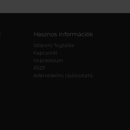
k
Hasznos információk
Időpont foglalás
Kapcsolat
Impresszum
ÁSZF
Adatvédelmi tájékoztató