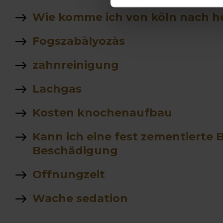
Wie komme ich von köln nach h
Fogszabàlyozàs
zahnreinigung
Lachgas
Kosten knochenaufbau
Kann ich eine fest zementiert
Beschädigung
Offnungzeit
Wache sedation