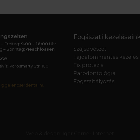
ngszeiten
Fogászati kezelésein
– Freitag:
9.00 - 16:00
Uhr
Szájsebészet
g – Sonntag:
geschlossen
Fájdalommentes kezelés
sse
Fix protézis
víz, Vörösmarty Str. 100.
Parodontológia
Fogszabályozás
t@gelencserdental.hu
Web & design:
Igor Corner Internet