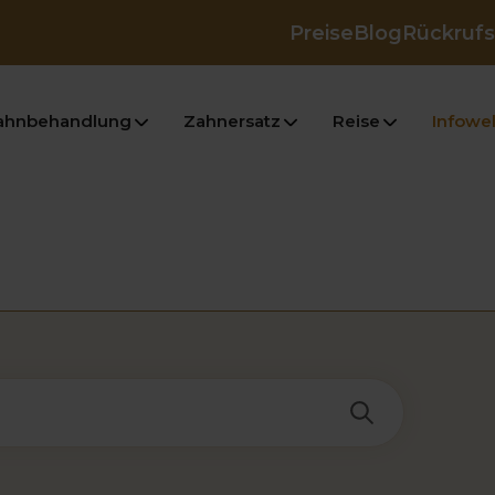
Preise
Blog
Rückrufs
ahnbehandlung
Zahnersatz
Reise
Infowel