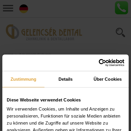
Home
›
Amalgam Füllung
Artikel zum Thema
Zustimmung
Details
Über Cookies
"Amalgam Füllung"
Diese Webseite verwendet Cookies
Durch kranke Zähne verursachte
Beschwerden und was Sie dagegen
Wir verwenden Cookies, um Inhalte und Anzeigen zu
personalisieren, Funktionen für soziale Medien anbieten
tun können
zu können und die Zugriffe auf unsere Website zu
Wussten Sie, dass Karies der Auslöser für eine Reihe von
analysieren. Außerdem geben wir Informationen zu Ihrer