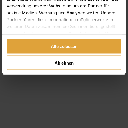
Folgeerkrankungen sein kann? Nicht nur Bakterien & Co. sind
Verwendung unserer Website an unsere Partner für
verantwortlich!
soziale Medien, Werbung und Analysen weiter. Unsere
Weiterlesen
Partner führen diese Informationen möglicherweise mit
weiteren Daten zusammen, die Sie ihnen bereitgestellt
haben oder die sie im Rahmen Ihrer Nutzung der Dienste
gesammelt haben.
Alle zulassen
Ablehnen