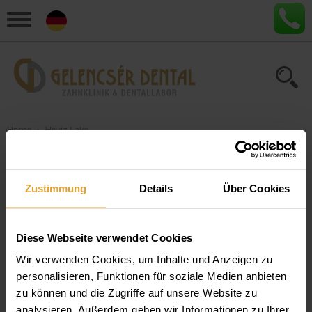
Home
›
Heviz Lake
Artikel zum Thema "Heviz
Zustimmung
Details
Über Cookies
Lake"
Diese Webseite verwendet Cookies
Dentalreise Ungarn - Urlaub mit
Zahnbehandlung kombinieren
Wir verwenden Cookies, um Inhalte und Anzeigen zu
personalisieren, Funktionen für soziale Medien anbieten
Zahnbehandlung und Urlaub kombinieren✓ Behandlung mit
zu können und die Zugriffe auf unsere Website zu
modernen Geräten✓ erstklassige Hotels✓ ungarische
analysieren. Außerdem geben wir Informationen zu Ihrer