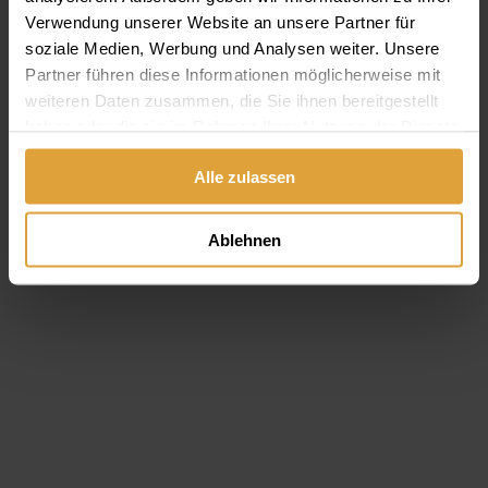
Gastfreundschaft✓ Thermalsee✓
Verwendung unserer Website an unsere Partner für
Weiterlesen
soziale Medien, Werbung und Analysen weiter. Unsere
Partner führen diese Informationen möglicherweise mit
weiteren Daten zusammen, die Sie ihnen bereitgestellt
haben oder die sie im Rahmen Ihrer Nutzung der Dienste
gesammelt haben.
Alle zulassen
Ablehnen