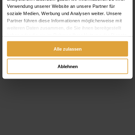
Wissenswerte, Regeln und Ratschläge für Sie
Verwendung unserer Website an unsere Partner für
zusammengefasst, die eigentlich ganz plausibel und nur für
soziale Medien, Werbung und Analysen weiter. Unsere
ein paar Tage zu befolgen sind. Dann aber strikt.
Partner führen diese Informationen möglicherweise mit
weiteren Daten zusammen, die Sie ihnen bereitgestellt
Weiterlesen
haben oder die sie im Rahmen Ihrer Nutzung der Dienste
gesammelt haben.
Alle zulassen
Ablehnen