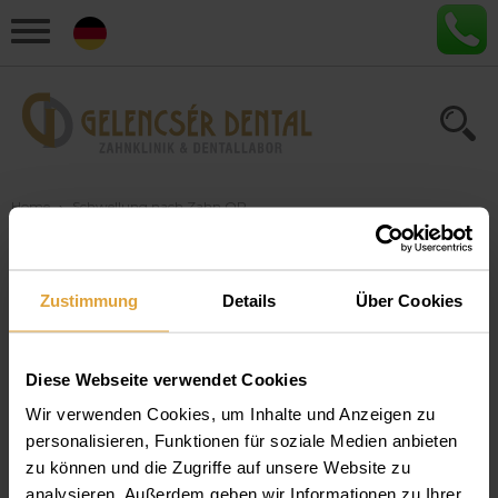
Home
›
Schwellung nach Zahn OP
Artikel zum Thema
Zustimmung
Details
Über Cookies
"Schwellung nach Zahn
OP"
Diese Webseite verwendet Cookies
Wir verwenden Cookies, um Inhalte und Anzeigen zu
10+1 Verhaltensregeln nach Zahn-OP
personalisieren, Funktionen für soziale Medien anbieten
Auch Sie fragen sich sicher, was man nach zahnchirurgischen
zu können und die Zugriffe auf unsere Website zu
Eingriffen und OP-s beachten soll. Wir haben alles
analysieren. Außerdem geben wir Informationen zu Ihrer