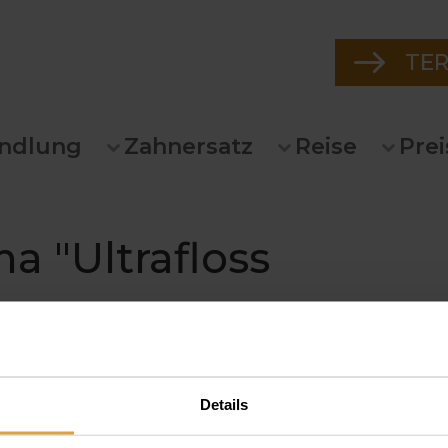
TE
ndlung
Zahnersatz
Reise
Prei
a "Ultrafloss
Details
seide ist für mich die richtige? In unserem Experten-Ratgeber
seide, welche Zahnseide Sie benötigen und was es bei der Anw