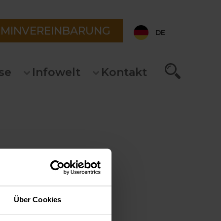
RMINVEREINBARUNG
DE
se
Infowelt
Kontakt
Über Cookies
 erfahren
endung