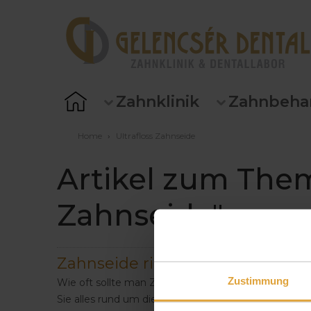
Zahnklinik
Zahnbeha
Home
›
Ultrafloss Zahnseide
Artikel zum Them
Zahnseide"
Zahnseide richtig benutzen
Zustimmung
Wie oft sollte man Zahnseide benutzen? Welche Zahn
Sie alles rund um die richtige Anwendung von Zahn