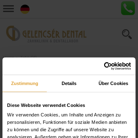
Home
›
Zahn OP
Artikel zum Thema "Zahn
Zustimmung
Details
Über Cookies
OP"
Diese Webseite verwendet Cookies
10+1 Verhaltensregeln nach Zahn-OP
Wir verwenden Cookies, um Inhalte und Anzeigen zu
Auch Sie fragen sich sicher, was man nach zahnchirurgischen
personalisieren, Funktionen für soziale Medien anbieten
Eingriffen und OP-s beachten soll. Wir haben alles
zu können und die Zugriffe auf unsere Website zu
Wissenswerte, Regeln und Ratschläge für Sie
analysieren. Außerdem geben wir Informationen zu Ihrer