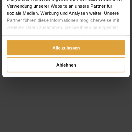
zusammengefasst, die eigentlich ganz plausibel und nur für
Verwendung unserer Website an unsere Partner für
ein paar Tage zu befolgen sind. Dann aber strikt.
soziale Medien, Werbung und Analysen weiter. Unsere
Weiterlesen
Partner führen diese Informationen möglicherweise mit
weiteren Daten zusammen, die Sie ihnen bereitgestellt
haben oder die sie im Rahmen Ihrer Nutzung der Dienste
gesammelt haben.
Alle zulassen
Ablehnen