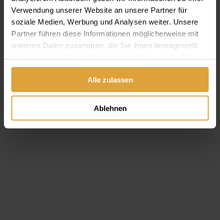
Verwendung unserer Website an unsere Partner für
Wussten Sie, dass Karies der Auslöser für eine Reihe von
soziale Medien, Werbung und Analysen weiter. Unsere
Folgeerkrankungen sein kann? Nicht nur Bakterien & Co. sind
Partner führen diese Informationen möglicherweise mit
verantwortlich!
weiteren Daten zusammen, die Sie ihnen bereitgestellt
Weiterlesen
haben oder die sie im Rahmen Ihrer Nutzung der Dienste
gesammelt haben.
Alle zulassen
Ablehnen