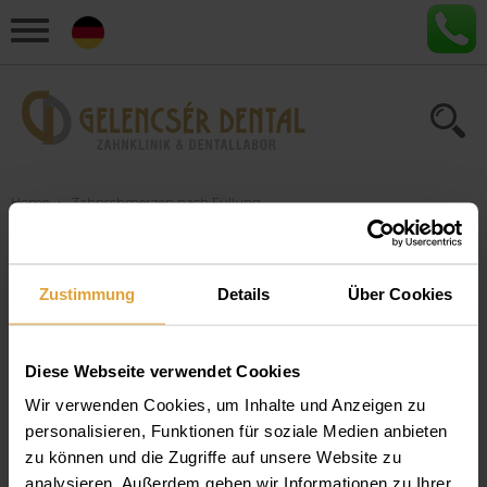
Home
›
Zahnschmerzen nach Füllung
Artikel zum Thema
Zustimmung
Details
Über Cookies
"Zahnschmerzen nach
Füllung"
Diese Webseite verwendet Cookies
Wir verwenden Cookies, um Inhalte und Anzeigen zu
Durch kranke Zähne verursachte
personalisieren, Funktionen für soziale Medien anbieten
Beschwerden und was Sie dagegen
zu können und die Zugriffe auf unsere Website zu
tun können
analysieren. Außerdem geben wir Informationen zu Ihrer