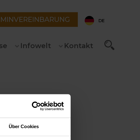
RMINVEREINBARUNG
DE
se
Infowelt
Kontakt
Über Cookies
 erfahren
endung