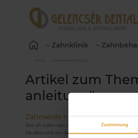
Zahnklinik
Zahnbeha
Home
›
Zahnseide anleitung
Artikel zum The
anleitung"
Zahnseide richtig benutzen
Zustimmung
Wie oft sollte man Zahnseide benutzen? Welche Zahn
Sie alles rund um die richtige Anwendung von Zahn