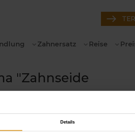
TE
ndlung
Zahnersatz
Reise
Prei
ma "Zahnseide
Details
seide ist für mich die richtige? In unserem Experten-Ratgeber
seide, welche Zahnseide Sie benötigen und was es bei der Anw