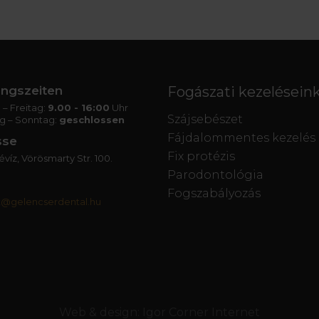
ngszeiten
Fogászati kezelésein
– Freitag:
9.00 - 16:00
Uhr
Szájsebészet
g – Sonntag:
geschlossen
Fájdalommentes kezelés
sse
Fix protézis
víz, Vörösmarty Str. 100.
Parodontológia
Fogszabályozás
t@gelencserdental.hu
Web & design:
Igor Corner Internet