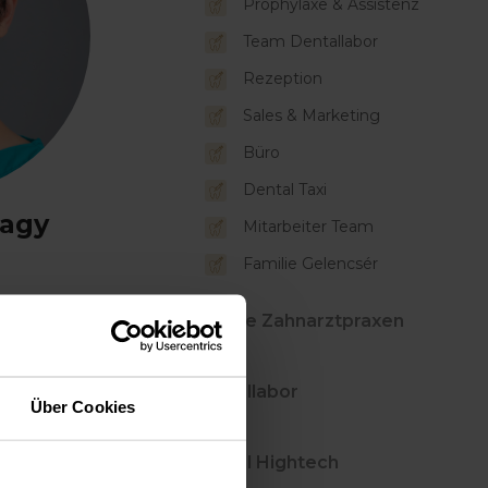
Prophylaxe & Assistenz
Team Dentallabor
Rezeption
Sales & Marketing
Büro
Dental Taxi
Nagy
Mitarbeiter Team
Familie Gelencsér
Unsere Zahnarztpraxen
Dentallabor
Über Cookies
Dental Hightech