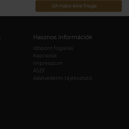
Ich habe eine Frage
k
Hasznos információk
Időpont foglalás
Kapcsolat
Impresszum
ÁSZF
Adatvédelmi tájékoztató