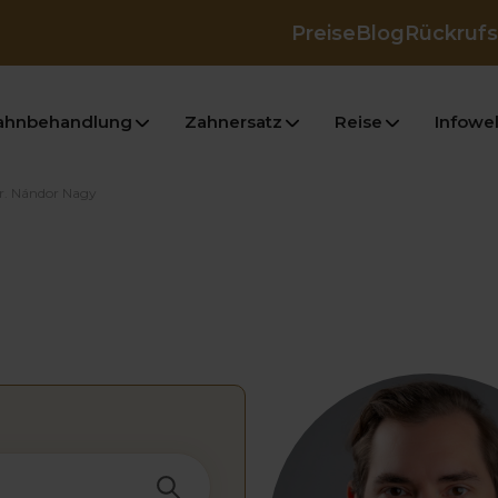
Preise
Blog
Rückrufs
ahnbehandlung
Zahnersatz
Reise
Infowel
r. Nándor Nagy