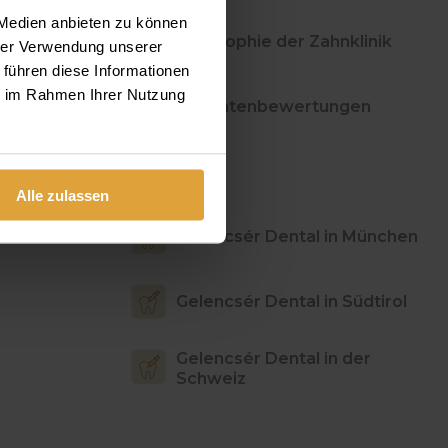
 Medien anbieten zu können
Philosophie der Zahnklinik
hrer Verwendung unserer
 führen diese Informationen
ie im Rahmen Ihrer Nutzung
Patientenbewertungen
Fotos
Alle zulassen
Gelencsér Dental in München
Gelencsér Dental in Südtirol
Gelencsér Dental in der
Schweiz