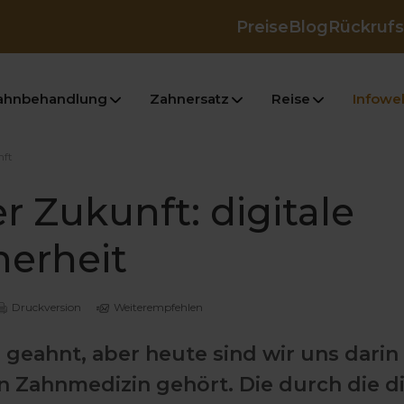
Preise
Blog
Rückrufs
ahnbehandlung
Zahnersatz
Reise
Infowel
nft
 Zukunft: digitale
herheit
Druckversion
Weiterempfehlen
r geahnt, aber heute sind wir uns darin
en Zahnmedizin gehört. Die durch die di