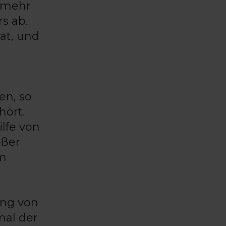
t mehr
s ab.
ät, und
en, so
hört.
lfe von
oßer
em
ung von
mal der