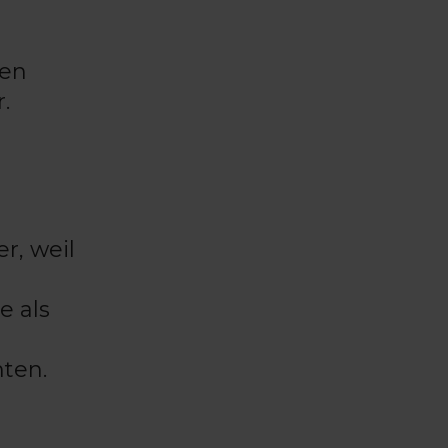
den
.
r, weil
r
e als
ten.