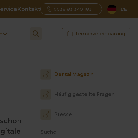
ervice
Kontakt
0036 83 340 183
DE
t
Terminvereinbarung
Dental Magazin
Häufig gestellte Fragen
Presse
 schon
gitale
Suche