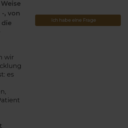
 Weise
-, von
Ich habe eine Frage
 die
r
n wir
icklung
t: es
n,
Patient
t