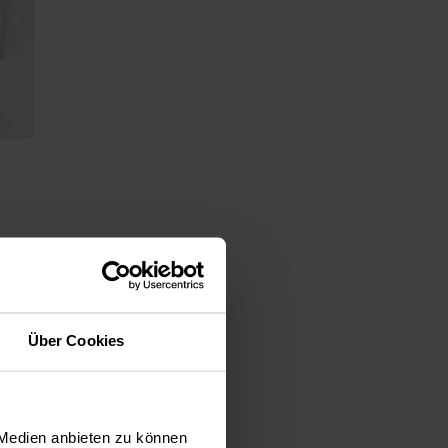
ärzte
en
e und
ch die
Über Cookies
erden
 Medien anbieten zu können