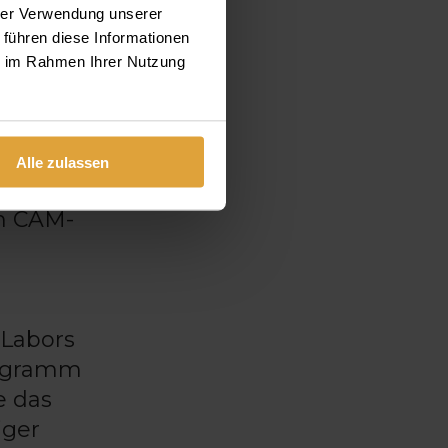
ben
hrer Verwendung unserer
 Proben
 führen diese Informationen
ie im Rahmen Ihrer Nutzung
Gewinn.
eit
Alle zulassen
en CAM-
 Labors
rogramm
e das
iger