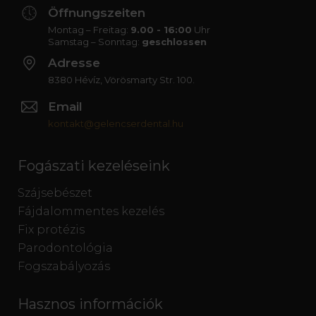
Öffnungszeiten
Montag – Freitag:
9.00 - 16:00
Uhr
Samstag – Sonntag:
geschlossen
Adresse
8380 Hévíz, Vörösmarty Str. 100.
Email
kontakt@gelencserdental.hu
Fogászati kezeléseink
Szájsebészet
Fájdalommentes kezelés
Fix protézis
Parodontológia
Fogszabályozás
Hasznos információk