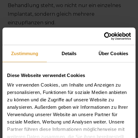
Behandlung steht, wo nicht nur ein einzelnes
Implantat, sondern gleich mehrere
einzupflanzen sind.
Es ist aber auch in dem Fall kein Grund zur
Sorge, da die günstigeren Implantatsysteme an
Zustimmung
Details
Über Cookies
der Zahnklinik Gelencsér zugleich zuverlässig
und erschwinglich sind.
Diese Webseite verwendet Cookies
Der Garantie-Hintergrund ist auch bei diesen
Wir verwenden Cookies, um Inhalte und Anzeigen zu
Produkten ideal, die Implantathersteller bieten
personalisieren, Funktionen für soziale Medien anbieten
zu können und die Zugriffe auf unsere Website zu
oft eigene Entwicklungen, die sich bei den
analysieren. Außerdem geben wir Informationen zu Ihrer
obligatorischen Testphasen bestens bewährt
Verwendung unserer Website an unsere Partner für
haben.
soziale Medien, Werbung und Analysen weiter. Unsere
Partner führen diese Informationen möglicherweise mit
Die Implantatsysteme der Mittelkategorie, die
weiteren Daten zusammen, die Sie ihnen bereitgestellt