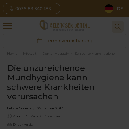
0036 83 340 183
DE
Terminvereinbarung
Home
›
Infowelt
›
Dental Magazin
›
Schlechte Mundhygiene
Die unzureichende
Mundhygiene kann
schwere Krankheiten
verursachen
Letzte Änderung: 25. Januar 2017
Autor:
Dr. Kálmán Gelencsér
Druckversion