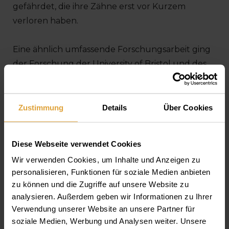
gefährdet, die ihre Zähne erst vor Kurzem
verloren haben.
Eine ähnlich umfassende Forschungsarbeit ging
der Forschung der University of Bristol und des
Royal College of Surgeons im Jahre 2008 voraus,
wonach sich das Risiko einer Herzkrankheit bei an
Zahnfleischblutung leidenden Patienten wegen
Zustimmung
Details
Über Cookies
der mangelhaften Mundhygiene erhöhen kann.
Da die sich in der Mundhöhle befindenden
Diese Webseite verwendet Cookies
Bakterien in den Blutstrom gelangen können,
Wir verwenden Cookies, um Inhalte und Anzeigen zu
kann es dazu kommen, dass sie die dort die
personalisieren, Funktionen für soziale Medien anbieten
Blutversorgung des Herzens beeinträchtigen,
zu können und die Zugriffe auf unsere Website zu
weshalb dieses Problem langfristig sogar zu
analysieren. Außerdem geben wir Informationen zu Ihrer
einem Herzinfarkt führen kann.
Verwendung unserer Website an unsere Partner für
soziale Medien, Werbung und Analysen weiter. Unsere