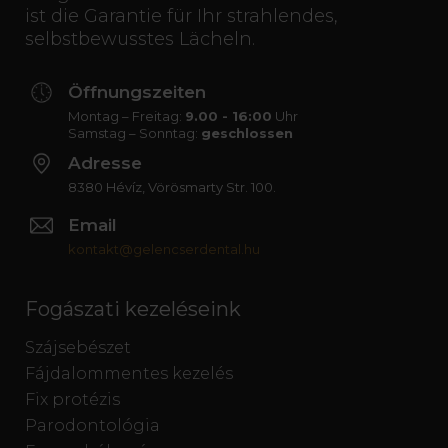
ist die Garantie für Ihr strahlendes,
selbstbewusstes Lächeln.
Öffnungszeiten
Montag – Freitag:
9.00 - 16:00
Uhr
Samstag – Sonntag:
geschlossen
Adresse
8380 Hévíz, Vörösmarty Str. 100.
Email
kontakt@gelencserdental.hu
Fogászati kezeléseink
Szájsebészet
Fájdalommentes kezelés
Fix protézis
Parodontológia