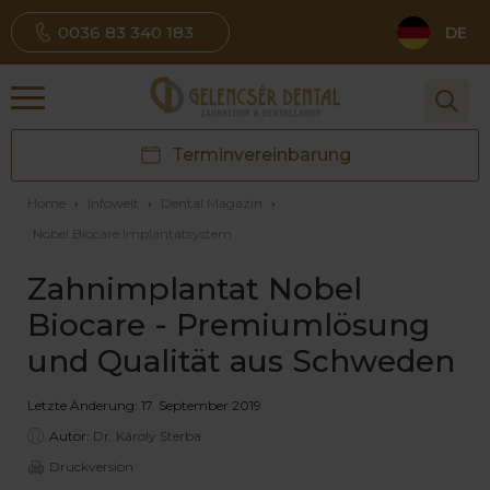
0036 83 340 183
DE
Terminvereinbarung
Home
›
Infowelt
›
Dental Magazin
›
Nobel Biocare Implantatsystem
Zahnimplantat Nobel
Biocare - Premiumlösung
und Qualität aus Schweden
Letzte Änderung: 17. September 2019
Autor:
Dr. Károly Sterba
Druckversion