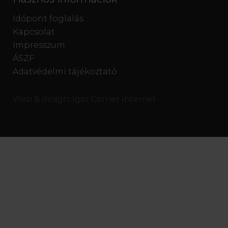
Időpont foglalás
Kapcsolat
Impresszum
ÁSZF
Adatvédelmi tájékoztató
Web & design:
Igor Corner Internet