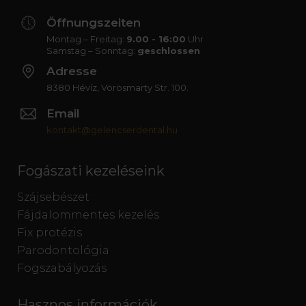
Öffnungszeiten
Montag – Freitag:
9.00 - 16:00
Uhr
Samstag – Sonntag:
geschlossen
Adresse
8380 Hévíz, Vörösmarty Str. 100.
Email
kontakt@gelencserdental.hu
Fogászati kezeléseink
Szájsebészet
Fájdalommentes kezelés
Fix protézis
Parodontológia
Fogszabályozás
Hasznos információk