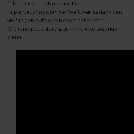
führt. Das ist das Nummer-Eins-
Implantationssystem der Welt, weil es dank den
vielfältigen Aufbauten sowie der breiten
Größenpalette durchaus komplette Lösungen
bietet.