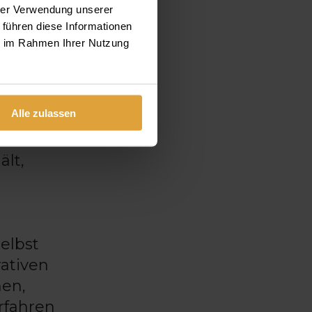
hrer Verwendung unserer
, und
 führen diese Informationen
ie im Rahmen Ihrer Nutzung
n
Alle zulassen
cherer
ält,
selbst
ativen
men,
rfahren