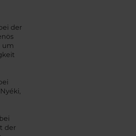
bei der
enös
, um
gkeit
bei
 Nyéki,
bei
t der