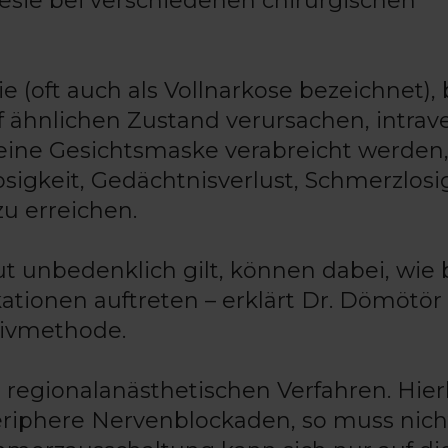
esie bei verschiedenen chirurgischen
 (oft auch als Vollnarkose bezeichnet), 
f ähnlichen Zustand verursachen, intrav
h eine Gesichtsmaske verabreicht werden
igkeit, Gedächtnisverlust, Schmerzlosi
u erreichen.
t unbedenklich gilt, können dabei, wie 
ationen auftreten – erklärt Dr. Dömötör
ativmethode.
 regionalanästhetischen Verfahren. Hier
iphere Nervenblockaden, so muss nich