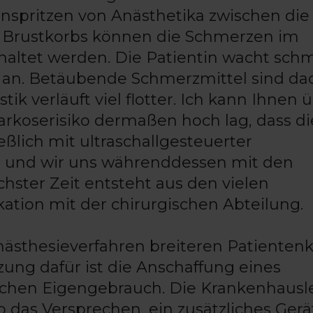
nspritzen von Anästhetika zwischen die
 Brustkorbs können die Schmerzen im
altet werden. Die Patientin wacht schm
ng an. Betäubende Schmerzmittel sind d
ik verläuft viel flotter. Ich kann Ihnen 
Narkoserisiko dermaßen hoch lag, dass di
eßlich mit ultraschallgesteuerter
 und wir uns währenddessen mit den
hster Zeit entsteht aus den vielen
tion mit der chirurgischen Abteilung.
Anästhesieverfahren breiteren Patienten
ung dafür ist die Anschaffung eines
ischen Eigengebrauch. Die Krankenhausl
 das Versprechen, ein zusätzliches Gerä