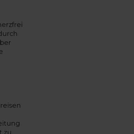
erzfrei
adurch
über
e
kreisen
eitung
t zu