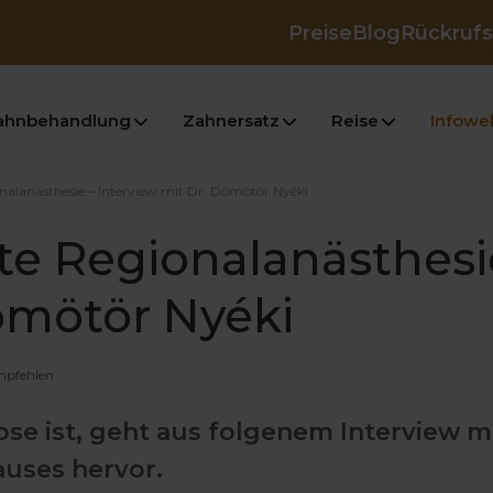
Preise
Blog
Rückrufs
ahnbehandlung
Zahnersatz
Reise
Infowel
onalanästhesie – Interview mit Dr. Dömötör Nyéki
te Regionalanästhesi
ömötör Nyéki
mpfehlen
kose ist, geht aus folgenem Interview 
auses hervor.