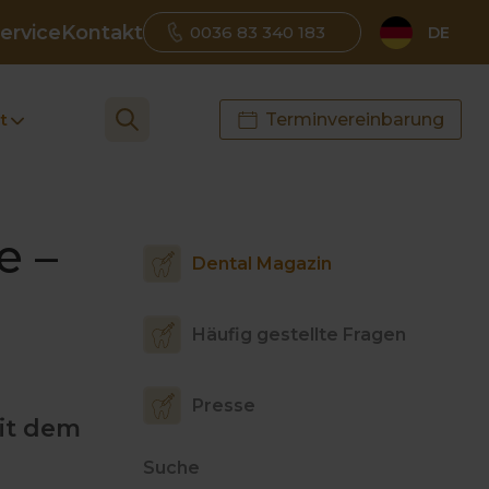
ervice
Kontakt
0036 83 340 183
DE
t
Terminvereinbarung
e –
Dental Magazin
Häufig gestellte Fragen
Presse
mit dem
Suche