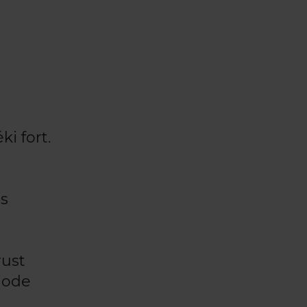
i fort.
ls
rust
hode