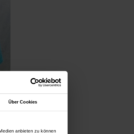
to:
Über Cookies
ontrolle
tzeit-
 Medien anbieten zu können