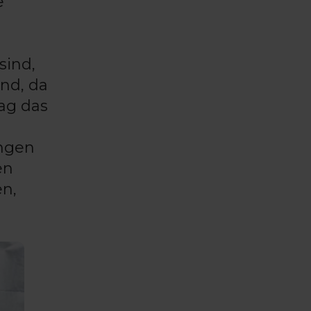
e
sind,
ind, da
lag das
ngen
en
en,