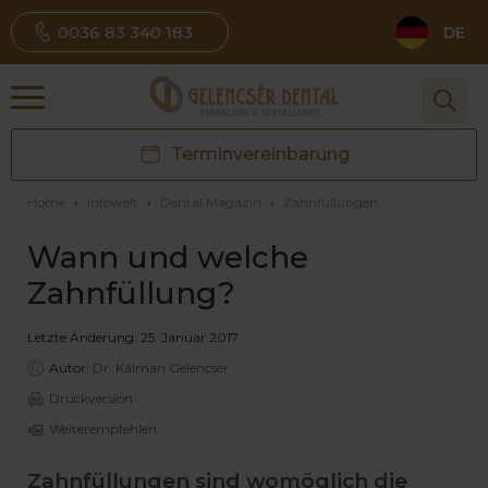
0036 83 340 183
DE
Terminvereinbarung
Home
›
Infowelt
›
Dental Magazin
›
Zahnfüllungen
Wann und welche
Zahnfüllung?
Letzte Änderung: 25. Januar 2017
Autor:
Dr. Kálmán Gelencsér
Druckversion
Weiterempfehlen
Zahnfüllungen sind womöglich die