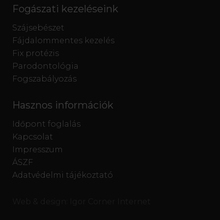
Fogászati kezeléseink
Szájsebészet
Fájdalommentes kezelés
Fix protézis
Parodontológia
Fogszabályozás
Hasznos információk
Időpont foglalás
Kapcsolat
Impresszum
ÁSZF
Adatvédelmi tájékoztató
Web & design:
Igor Corner Internet