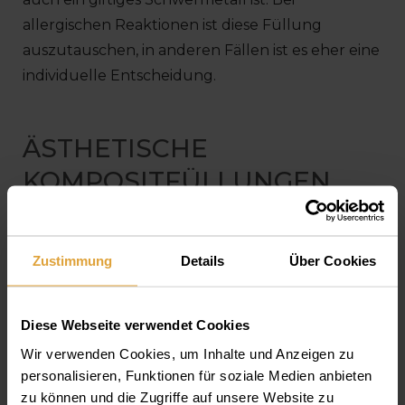
allergischen Reaktionen ist diese Füllung
auszutauschen, in anderen Fällen ist es eher eine
individuelle Entscheidung.
ÄSTHETISCHE
KOMPOSITFÜLLUNGEN
Der größte Vorteil, den die Kompositfüllungen
zu bieten haben, ist, wie bereits erwähnt, dass sie
Zustimmung
Details
Über Cookies
äußerst ästhetisch, man könnte behaupten,
unsichtbar sind, weil die individuell passende
Diese Webseite verwendet Cookies
Farbe aus vielen diversen Farbtönen zurecht
Wir verwenden Cookies, um Inhalte und Anzeigen zu
gemischt wird. Nicht nur die Farbe ist lebensecht,
personalisieren, Funktionen für soziale Medien anbieten
auch Originalzustand und Oberflächenstruktur
zu können und die Zugriffe auf unsere Website zu