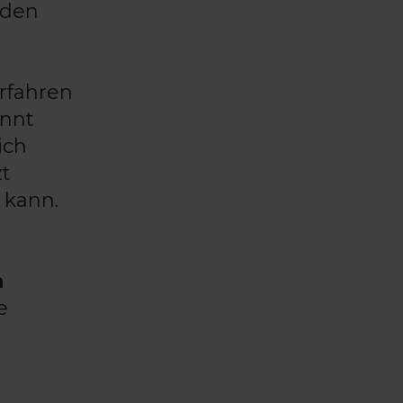
nden
rfahren
innt
ich
zt
 kann.
n
e