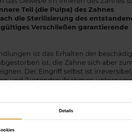
h das Gewebe im Inneren des Zahnes sti
innere Teil (die Pulpa) des Zahnes
ch die Sterilisierung des entstanden
dgültiges Verschließen garantierende
ndlungen ist das Erhalten der beschädi
bgestorben ist, die Zähne sich aber zu
nen. Der Eingriff selbst ist irreversibel
ngen und Zustandsaufnahmen unterno
eine gründliche Diagnose folgend mit 
Details
ür die Erhaltung der Zähne durch ande
, müssen
Zahnärzte
erst alle andere
Cookies