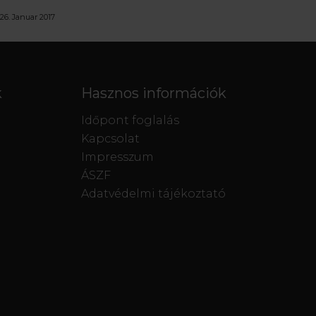
26. Januar 2017
k
Hasznos információk
Időpont foglalás
Kapcsolat
Impresszum
ÁSZF
Adatvédelmi tájékoztató