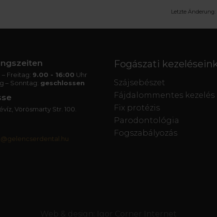
Letzte Änderung:
ngszeiten
Fogászati kezelésein
– Freitag:
9.00 - 16:00
Uhr
Szájsebészet
g – Sonntag:
geschlossen
Fájdalommentes kezelés
sse
Fix protézis
víz, Vörösmarty Str. 100.
Parodontológia
Fogszabályozás
t@gelencserdental.hu
Web & design:
Igor Corner Internet