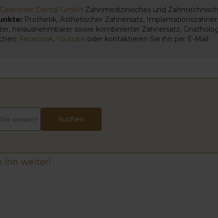
Gelencsér Dental GmbH
Zahnmedizinisches und Zahntechnisch
unkte:
Prothetik, Ästhetischer Zahnersatz, Implantationszahner
ester, herausnehmbarer sowie kombinierter Zahnersatz, Gnatholog
ächen:
Facebook
,
Youtube
oder kontaktieren Sie ihn per E-Mail:
 ihn weiter!