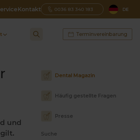
ervice
Kontakt
0036 83 340 183
DE
t
Terminvereinbarung
r
Dental Magazin
Häufig gestellte Fragen
Presse
nd und
gilt.
Suche