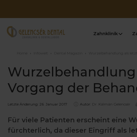
Zahnklinik
Z
Home
›
Infowelt
›
Dental Magazin
›
Wurzelbehandlung als letz
Wurzelbehandlung a
Vorgang der Behan
Letzte Änderung: 26. Januar 2017
Autor:
Dr. Kálmán Gelencsér
Für viele Patienten erscheint eine
fürchterlich, da dieser Eingriff als 