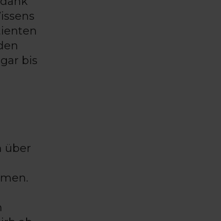
 dank
issens
tienten
den
gar bis
h über
mmen.
n