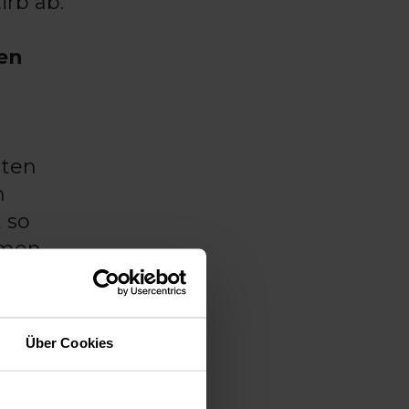
rb ab.
en
gten
m
, so
mmen
der
Über Cookies
re