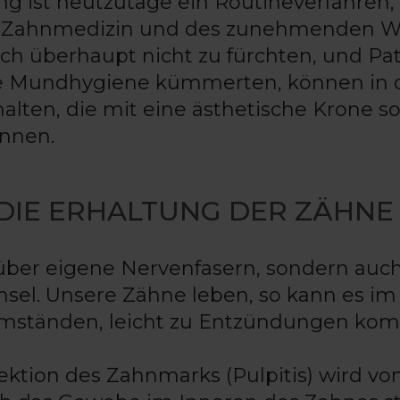
ung ist heutzutage ein Routineverfahren,
er Zahnmedizin und des zunehmenden W
ich überhaupt nicht zu fürchten, und Pa
de Mundhygiene kümmerten, können in 
alten, die mit eine ästhetische Krone so
nnen.
DIE ERHALTUNG DER ZÄHNE
über eigene Nervenfasern, sondern auc
hsel. Unsere Zähne leben, so kann es im
Umständen, leicht zu Entzündungen ko
ektion des Zahnmarks (Pulpitis) wird vo