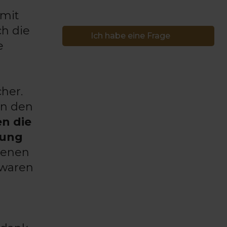
 mit
ch die
Ich habe eine Frage
e
cher.
in den
n die
sung
orenen
 waren