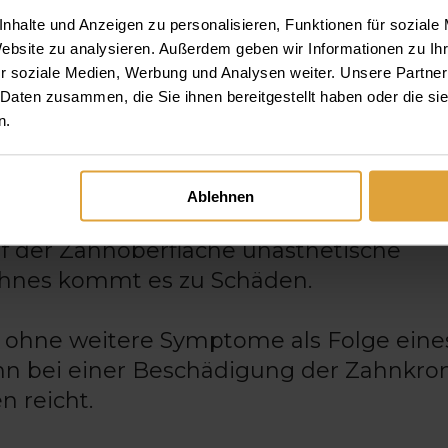
ine Wurzelbehandlung der Zahn techni
nhalte und Anzeigen zu personalisieren, Funktionen für soziale
ndigen Körpers anzusehen ist.
Website zu analysieren. Außerdem geben wir Informationen zu I
r soziale Medien, Werbung und Analysen weiter. Unsere Partner
 Daten zusammen, die Sie ihnen bereitgestellt haben oder die s
UNG DES KNOCHENMARKS
n.
Ablehnen
d meistens von Karies verursacht. Kar
auf der Zahnoberfläche unästhetische
ahnes kommt es zu Schäden.
hne weitere Symptome als Folge eines
enn bei einer Beschädigung der Zahnkro
 reicht.