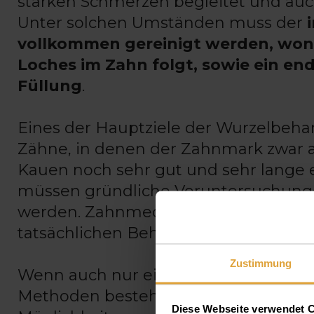
starken Schmerzen begleitet und auc
Unter solchen Umständen muss der
vollkommen gereinigt werden, wona
Loches im Zahn folgt, sowie ein en
Füllung
.
Eines der Hauptziele der Wurzelbeha
Zähne, in denen der Zahnmark zwar a
Kauen noch sehr gut und sehr lange eig
müssen gründliche Voruntersuchu
werden. Zahnmediziner beginnen nur 
tatsächlichen Behandlung.
Zustimmung
Wenn auch nur eine geringe Chance f
Methoden besteht (zB. Zahnfüllung)
Diese Webseite verwendet 