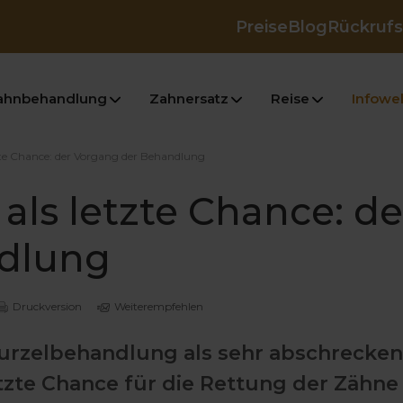
Preise
Blog
Rückrufs
ahnbehandlung
Zahnersatz
Reise
Infowel
te Chance: der Vorgang der Behandlung
ls letzte Chance: de
dlung
Druckversion
Weiterempfehlen
 Wurzelbehandlung als sehr abschrecke
letzte Chance für die Rettung der Zähne 