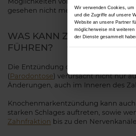
Möglichkeiten vornehmen, da nach e
Wir verwenden Cookies, um I
gesehen nicht mehr als Teil des lebe
und die Zugriffe auf unsere 
Website an unsere Partner fü
möglicherweise mit weiteren
WAS KANN ZUR ENTZÜND
der Dienste gesammelt habe
FÜHREN?
Die Entzündung des Knochenmarks wir
(
Parodontose
) verursacht nicht nur 
Änderungen, auch im Inneren des Z
Knochenmarkentzündung kann auch o
starken Schlages auftreten, sowie w
Zahnfraktion
bis zu den Nervenkanälen