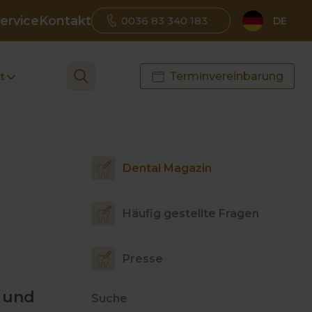
ervice
Kontakt
0036 83 340 183
DE
t
Terminvereinbarung
Dental Magazin
Häufig gestellte Fragen
Presse
- und
Suche