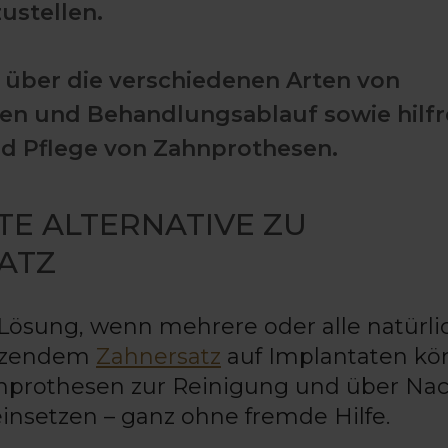
ustellen.
e über die verschiedenen Arten von
n und Behandlungsablauf sowie hilfr
nd Pflege von Zahnprothesen.
E ALTERNATIVE ZU
ATZ
 Lösung, wenn mehrere oder alle natürl
itzendem
Zahnersatz
auf Implantaten k
nprothesen zur Reinigung und über Na
einsetzen – ganz ohne fremde Hilfe.