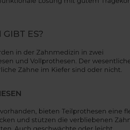
 funktionale Lösung mit gutem Trageko
GIBT ES?
en in der Zahnmedizin in zwei
hesen und Vollprothesen. Der wesentlich
liche Zähne im Kiefer sind oder nicht.
HESEN
vorhanden, bieten Teilprothesen eine fl
ücken und stützen die verbliebenen Zäh
alten. Auch geschwächte oder leicht