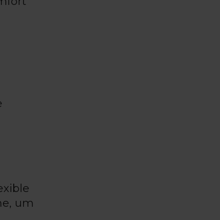
mfort
e
exible
ne, um