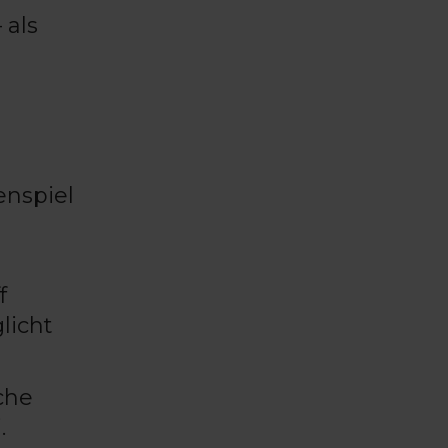
 als
nspiel
f
licht
che
.