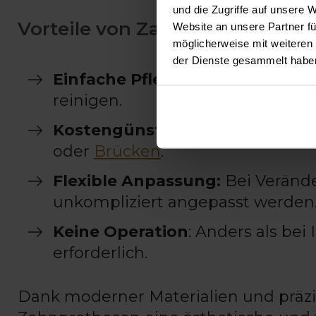
und die Zugriffe auf unsere 
Vorteile von Zahnprothesen g
Website an unsere Partner fü
möglicherweise mit weiteren
der Dienste gesammelt habe
Einfache Pflege:
Die Prothese l
reinigen.
Kostengünstig:
Herausnehmbarer
oder
Brücken
.
Flexible Anpassung:
Bei Verände
unkompliziert angepasst werden
Keine Operation
: Anders als bei
erforderlich.
Dank moderner Materialien und präzi