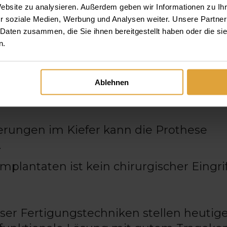
Website zu analysieren. Außerdem geben wir Informationen zu I
egenüber festsitzendem Zahnersa
r soziale Medien, Werbung und Analysen weiter. Unsere Partner
 Daten zusammen, die Sie ihnen bereitgestellt haben oder die s
n.
ässt sich problemlos herausnehmen und
Ablehnen
 Zahnersatz ist preiswerter als
Implan
rungen im Kiefer kann die Prothese
.
 Implantaten ist kein chirurgischer Eingrif
ser Fertigungstechniken stellen heutig