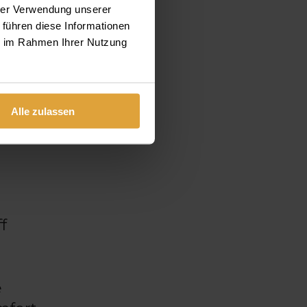
hrer Verwendung unserer
tz
 führen diese Informationen
ie im Rahmen Ihrer Nutzung
Alle zulassen
tate
f
e