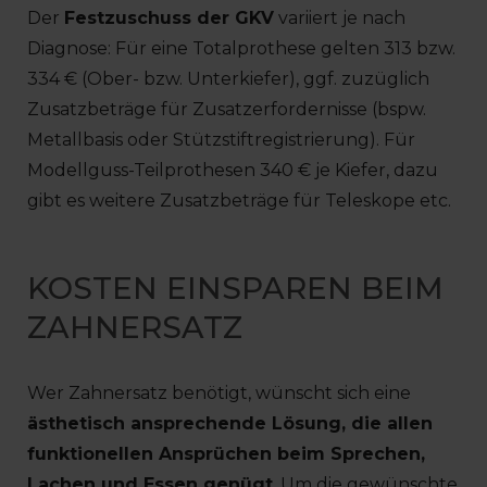
Der
Festzuschuss der GKV
variiert je nach
Diagnose: Für eine Totalprothese gelten 313 bzw.
334 € (Ober- bzw. Unterkiefer), ggf. zuzüglich
Zusatzbeträge für Zusatzerfordernisse (bspw.
Metallbasis oder Stützstiftregistrierung). Für
Modellguss-Teilprothesen 340 € je Kiefer, dazu
gibt es weitere Zusatzbeträge für Teleskope etc.
KOSTEN EINSPAREN BEIM
ZAHNERSATZ
Wer Zahnersatz benötigt, wünscht sich eine
ästhetisch ansprechende Lösung, die allen
funktionellen Ansprüchen beim Sprechen,
Lachen und Essen genügt
. Um die gewünschte