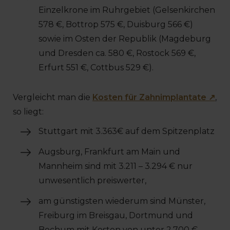
Einzelkrone im Ruhrgebiet (Gelsenkirchen
578 €, Bottrop 575 €, Duisburg 566 €)
sowie im Osten der Republik (Magdeburg
und Dresden ca. 580 €, Rostock 569 €,
Erfurt 551 €, Cottbus 529 €).
Vergleicht man die
Kosten für Zahnimplantate ↗
,
so liegt:
Stuttgart mit 3.363€ auf dem Spitzenplatz
Augsburg, Frankfurt am Main und
Mannheim sind mit 3.211 – 3.294 € nur
unwesentlich preiswerter,
am günstigsten wiederum sind Münster,
Freiburg im Breisgau, Dortmund und
Bochum mit Kosten von unter 2.700 €.