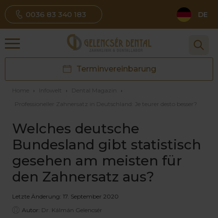
0036 83 340 183
DE
Terminvereinbarung
Home
›
Infowelt
›
Dental Magazin
›
Professioneller Zahnersatz in Deutschland: Je teurer desto besser?
Welches deutsche
Bundesland gibt statistisch
gesehen am meisten für
den Zahnersatz aus?
Letzte Änderung: 17. September 2020
Autor:
Dr. Kálmán Gelencsér