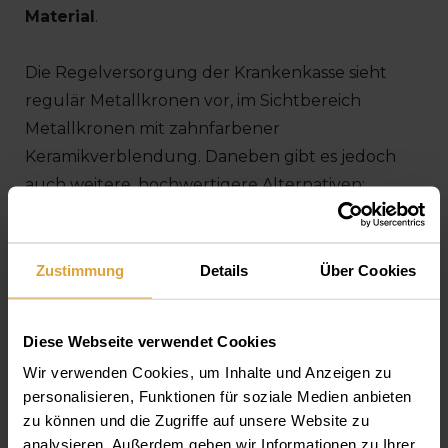
Material
.
Die Regelversorgung der Krankenkasse sieht
regulär Metallkronen vor, im Sichtbereich
Metallkronen mit zahnfarbener
Keramikverblendung. Daneben gibt es jedoch
auch weitere, hochwertigere Alternativen:
250-400 € Vollmetallkrone (Nicht-
Edelmetall)
Zustimmung
Details
Über Cookies
ab 300 € Verblendkrone, d.h. Metallkrone
mit zahnfarbener Keramikverblendung
Diese Webseite verwendet Cookies
500-700 € Goldkrone
Wir verwenden Cookies, um Inhalte und Anzeigen zu
personalisieren, Funktionen für soziale Medien anbieten
600-800 € Teleskop-Krone
zu können und die Zugriffe auf unsere Website zu
700-1000 € Vollkeramikkrone
analysieren. Außerdem geben wir Informationen zu Ihrer