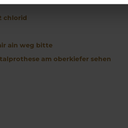
2 chlorid
ir ain weg bitte
otalprothese am oberkiefer sehen