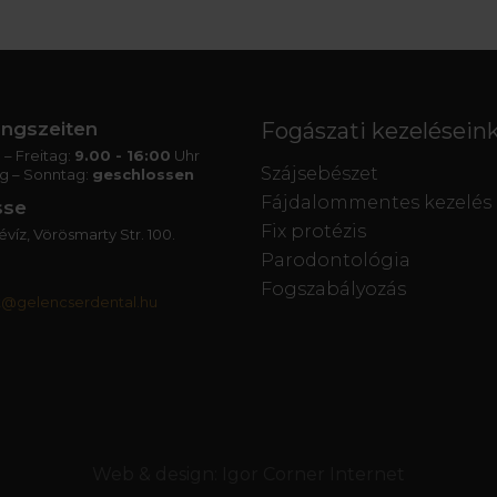
ngszeiten
Fogászati kezelésein
– Freitag:
9.00 - 16:00
Uhr
Szájsebészet
g – Sonntag:
geschlossen
Fájdalommentes kezelés
sse
Fix protézis
víz, Vörösmarty Str. 100.
Parodontológia
Fogszabályozás
t@gelencserdental.hu
Web & design:
Igor Corner Internet