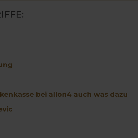
IFFE:
rung
nkenkasse bei allon4 auch was dazu
evic