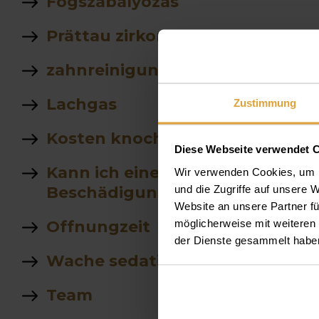
Fogszabàlyozàs
Prättau zirkon
zahnreinigung
Lachgas
Zustimmung
Kosten knochenaufbau
Diese Webseite verwendet 
Kann ich eine fest zementiert
Wir verwenden Cookies, um I
und die Zugriffe auf unsere 
Beschädigung
Website an unsere Partner fü
möglicherweise mit weiteren
Offnungzeit
der Dienste gesammelt habe
Wache sedation
Team