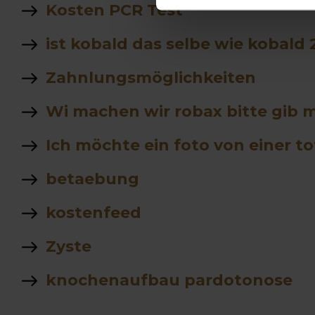
Kosten PCR Test
ist kobald das selbe wie kobald 
Zahnlungsmöglichkeiten
Wi machen wir robax bitte gib m
Ich möchte ein foto von einer t
betaebung
kostenfeed
Zyste
knochenaufbau pardotonose