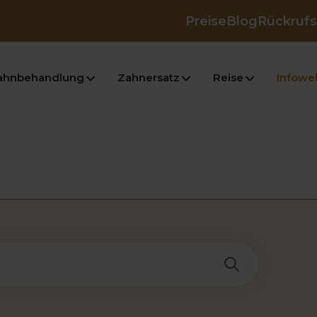
Preise
Blog
Rückrufs
ahnbehandlung
Zahnersatz
Reise
Infowel