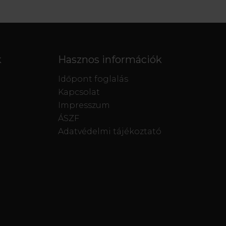
k
Hasznos információk
Időpont foglalás
Kapcsolat
Impresszum
ÁSZF
Adatvédelmi tájékoztató