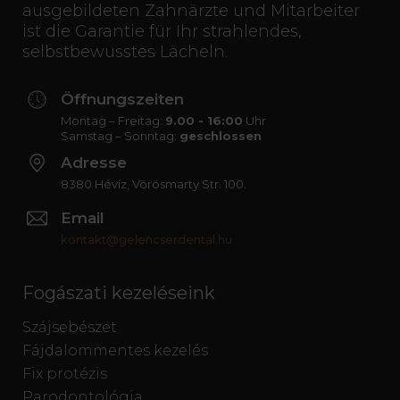
ausgebildeten Zahnärzte und Mitarbeiter
ist die Garantie für Ihr strahlendes,
selbstbewusstes Lächeln.
Öffnungszeiten
Montag – Freitag:
9.00 - 16:00
Uhr
Samstag – Sonntag:
geschlossen
Adresse
8380 Hévíz, Vörösmarty Str. 100.
Email
kontakt@gelencserdental.hu
Fogászati kezeléseink
Szájsebészet
Fájdalommentes kezelés
Fix protézis
Parodontológia