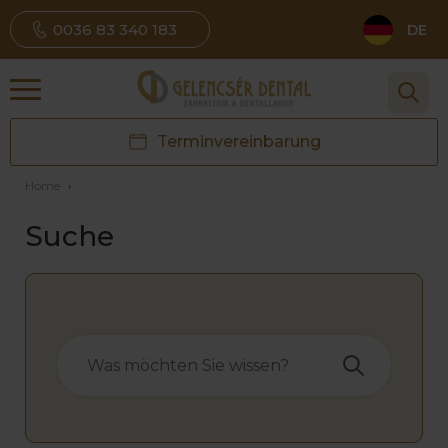
0036 83 340 183
DE
Terminvereinbarung
Home
›
Suche