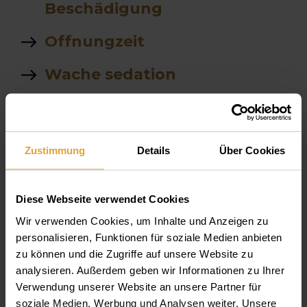
Beschädigung
Offnungzeit
Wache sedation
Team
Kosten PCR Test
Zustimmung
Details
Über Cookies
ist kobald das selbe wie
kobald 2 chlorid
Diese Webseite verwendet Cookies
Wir verwenden Cookies, um Inhalte und Anzeigen zu
Zahnlungsmöglichkeiten
personalisieren, Funktionen für soziale Medien anbieten
zu können und die Zugriffe auf unsere Website zu
Wi machen wir robax bitte
analysieren. Außerdem geben wir Informationen zu Ihrer
gib mir ain weg bitte
Verwendung unserer Website an unsere Partner für
soziale Medien, Werbung und Analysen weiter. Unsere